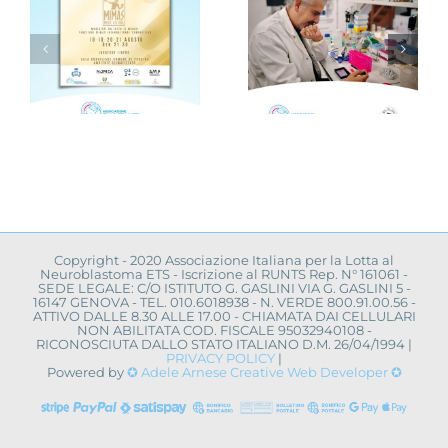
Progetto
“VAMOLAA,
Novità dalla
in campo
ricerca
r
anche
scientifica:
l’Università
convegno a
La Sapienza
Napoli
toma
di Roma
Copyright - 2020 Associazione Italiana per la Lotta al
Neuroblastoma ETS - Iscrizione al RUNTS Rep. N° 161061 -
SEDE LEGALE: C/O ISTITUTO G. GASLINI VIA G. GASLINI 5 -
16147 GENOVA - TEL. 010.6018938 - N. VERDE 800.91.00.56 -
ATTIVO DALLE 8.30 ALLE 17.00 - CHIAMATA DAI CELLULARI
NON ABILITATA COD. FISCALE 95032940108 -
RICONOSCIUTA DALLO STATO ITALIANO D.M. 26/04/1994 |
PRIVACY POLICY
|
Powered by
✪ Adele Arnese Creative Web Developer ✪