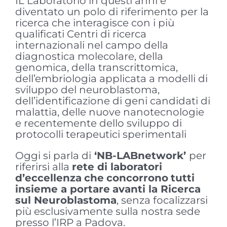
IL Laboratorio in questi anni è
diventato un polo di riferimento per la
ricerca che interagisce con i più
qualificati Centri di ricerca
internazionali nel campo della
diagnostica molecolare, della
genomica, della transcrittomica,
dell’embriologia applicata a modelli di
sviluppo del neuroblastoma,
dell’identificazione di geni candidati di
malattia, delle nuove nanotecnologie
e recentemente dello sviluppo di
protocolli terapeutici sperimentali
Oggi si parla di
‘NB-
LABnetwork
’
per
riferirsi alla
rete di
laboratori
d’eccellenza
che
concorrono
tutti
insieme
a
portare
avanti
la
Ricerca
sul
Neuroblastoma
, senza focalizzarsi
più esclusivamente sulla nostra sede
presso l’IRP a Padova.