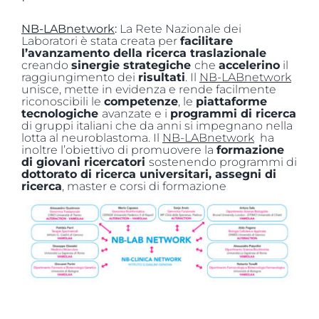
NB-
LABnetwork
:
La Rete Nazionale dei
Laboratori è stata creata per
facilitare
l’avanzamento della ricerca traslazionale
creando
sinergie strategiche
che
accelerino
il
raggiungimento dei
risultati
. Il
NB-
LABnetwork
unisce, mette in evidenza e rende facilmente
riconoscibili le
competenze
, le
piattaforme
tecnologiche
avanzate e i
programmi di ricerca
di gruppi italiani che da anni si impegnano nella
lotta al neuroblastoma. Il
NB-
LABnetwork
ha
inoltre l’obiettivo di promuovere la
formazione
di giovani ricercatori
sostenendo programmi di
dottorato di ricerca universitari, assegni di
ricerca
, master e corsi di formazione