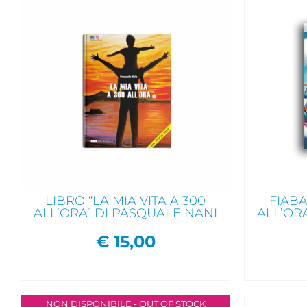
AGGIUNGI AL CARRELLO
/
AGG
DAI UN'OCCHIATA VELOCE
DAI
LIBRO “LA MIA VITA A 300
FIABA
ALL’ORA” DI PASQUALE NANI
ALL’OR
€
15,00
NON DISPONIBILE - OUT OF STOCK