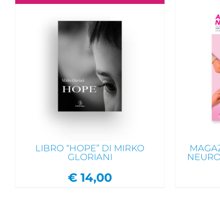
AGGIUNGI AL CARRELLO
/
AGG
DAI UN'OCCHIATA VELOCE
DAI
LIBRO “HOPE” DI MIRKO
MAGAZ
GLORIANI
NEURO
€
14,00