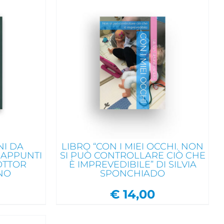
RRELLO
/
A VELOCE
NI DA
LIBRO “CON I MIEI OCCHI. NON
 APPUNTI
SI PUÒ CONTROLLARE CIÒ CHE
DOTTOR
È IMPREVEDIBILE” DI SILVIA
NO
SPONCHIADO
€
14,00