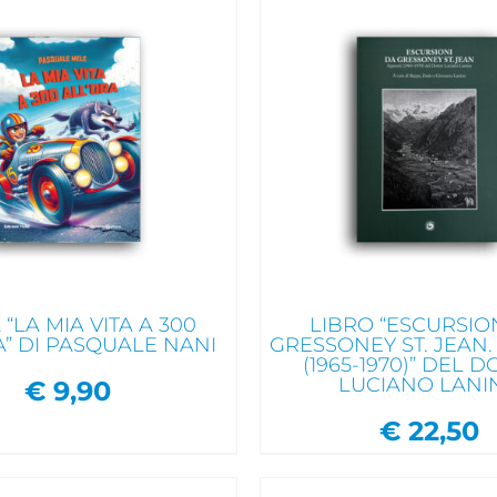
IUNGI AL CARRELLO
/
AGGIUNGI AL CA
 UN'OCCHIATA VELOCE
DAI UN'OCCHIAT
 “LA MIA VITA A 300
LIBRO “ESCURSIO
A” DI PASQUALE NANI
GRESSONEY ST. JEAN.
(1965-1970)” DEL 
LUCIANO LANI
€
9,90
€
22,50