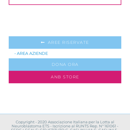
AREE RISERVATE
• AREA AZIENDE
DONA ORA
ANB STORE
Copyright - 2020 Associazione Italiana per la Lotta al
Neuroblastoma ETS - Iscrizione al RUNTS Rep. N° 161061 -
SEDE LEGALE: C/O ISTITUTO G. GASLINI VIA G. GASLINI 5 -