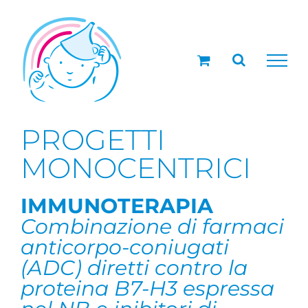
Salta
al
contenuto
PROGETTI
MONOCENTRICI
IMMUNOTERAPIA
Combinazione di farmaci
anticorpo-coniugati
(ADC) diretti contro la
proteina B7-H3 espressa