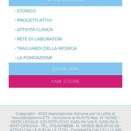
• STORICO
• PROGETTI ATTIVI
• ATTIVITÀ CLINICA
• RETE DI LABORATORI
• TRAGUARDI DELLA RICERCA
• LA FONDAZIONE
DONA ORA
ANB STORE
Copyright - 2020 Associazione Italiana per la Lotta al
Neuroblastoma ETS - Iscrizione al RUNTS Rep. N° 161061 -
SEDE LEGALE: C/O ISTITUTO G. GASLINI VIA G. GASLINI 5 -
16147 GENOVA - TEL. 010.6018938 - N. VERDE 800.91.00.56 -
ATTIVO DALLE 8.30 ALLE 17.00 - CHIAMATA DAI CELLULARI