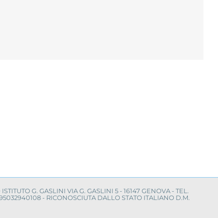
O ISTITUTO G. GASLINI VIA G. GASLINI 5 - 16147 GENOVA - TEL.
LE 95032940108 - RICONOSCIUTA DALLO STATO ITALIANO D.M.