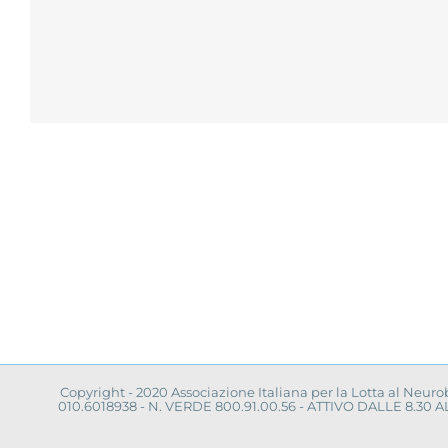
Copyright - 2020 Associazione Italiana per la Lotta al Neur
010.6018938 - N. VERDE 800.91.00.56 - ATTIVO DALLE 8.3