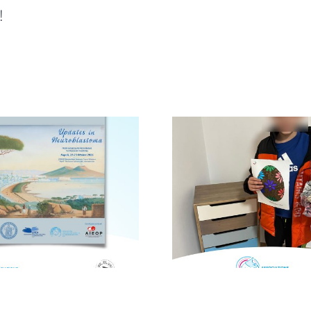
!
Infanzia a
Avellino, infanzia al
Siracusa: 
centro con la
Locale di Me
campagna “Cerco un
campagna 
uovo amico”
uovo a