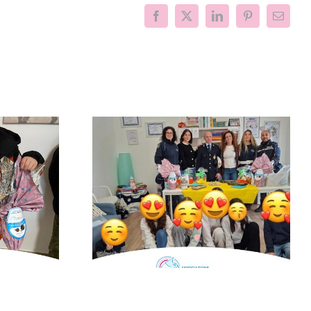
Facebook
X
LinkedIn
Pinterest
Email
l centro,
Progetto “VAMOLAA,
la Polizia
in campo anche
lilli per la
l’Università La
“Cerco un
Sapienza di Roma
mico”