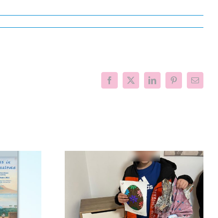
Facebook
X
LinkedIn
Pinterest
Email
nfanzia al
Il Mimas Music
con la
Festival per la ricerca