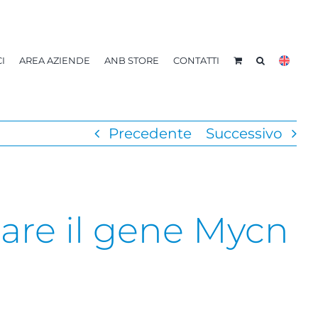
I
AREA AZIENDE
ANB STORE
CONTATTI
Precedente
Successivo
nare il gene Mycn