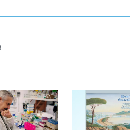
!
Avellino, i
Novità dalla ricerca
centro 
scientifica: convegno