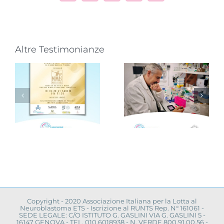
Altre Testimonianze
Progetto
“VAMOLAA,
Novità dalla
in campo
ricerca
r
anche
scientifica:
l’Università
convegno a
La Sapienza
Napoli
toma
di Roma
Copyright - 2020 Associazione Italiana per la Lotta al
Neuroblastoma ETS - Iscrizione al RUNTS Rep. N° 161061 -
SEDE LEGALE: C/O ISTITUTO G. GASLINI VIA G. GASLINI 5 -
16147 GENOVA - TEL. 010.6018938 - N. VERDE 800.91.00.56 -