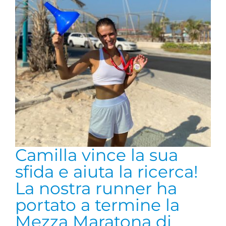
Camilla vince la sua
sfida e aiuta la ricerca!
La nostra runner ha
portato a termine la
Mezza Maratona di