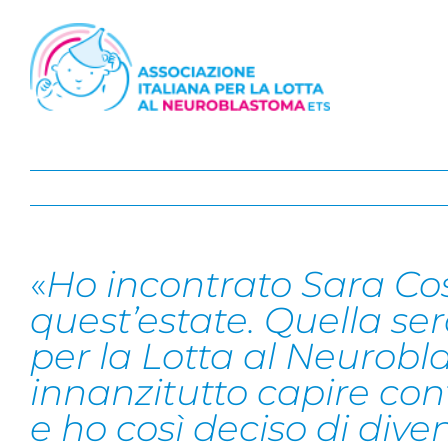
Salta
al
contenuto
«
Ho incontrato Sara Co
quest’estate. Quella ser
per la Lotta al Neurob
innanzitutto capire co
e ho così deciso di div