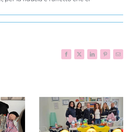
Facebook
X
LinkedIn
Pinterest
Email
l centro,
Progetto “VAMOLAA,
la Polizia