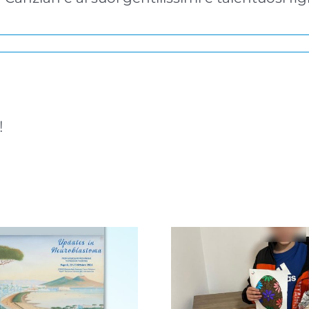
!
Infanzia a
Avellino, infanzia al
Siracusa: 