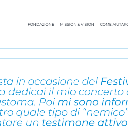
FONDAZIONE
MISSION & VISION
COME AIUTARC
sta in occasione del
Festi
a dedicai il mio concerto 
lastoma. Poi
mi sono info
ntro quale tipo di “nemi
entare un
testimone attivo