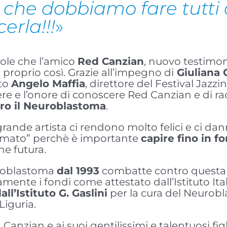
 che dobbiamo fare tutti
erla!!!
»
role che l’amico
Red Canzian
, nuovo testimoni
proprio così. Grazie all’impegno di
Giuliana
ito
Angelo Maffia
, direttore del Festival Jazzi
ere e l’onore di conoscere Red Canzian e di r
tro il Neuroblastoma
.
grande artista ci rendono molto felici e ci da
formato” perchè è importante
capire fino in f
one futura.
euroblastoma
dal 1993
combatte contro questa m
tamente i fondi come attestato dall’Istituto I
ll’Istituto G. Gaslini
per la cura del Neurobl
Liguria.
Canzian e ai suoi gentilissimi e talentuosi figli,