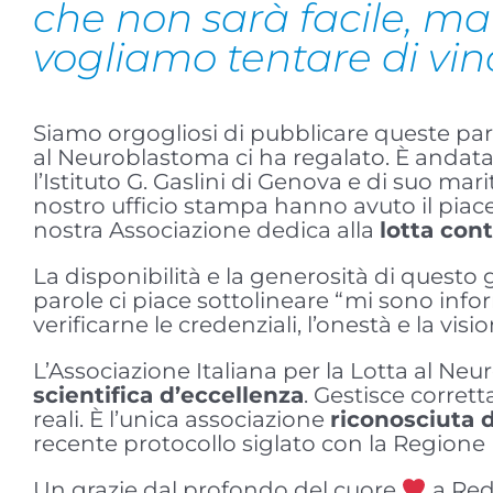
che non sarà facile, ma
vogliamo tentare di vinc
Siamo orgogliosi di pubblicare queste pa
al Neuroblastoma ci ha regalato. È andata 
l’Istituto G. Gaslini di Genova e di suo mar
nostro ufficio stampa hanno avuto il piac
nostra Associazione dedica alla
lotta con
La disponibilità e la generosità di questo 
parole ci piace sottolineare “mi sono in
verificarne le credenziali, l’onestà e la visi
L’Associazione Italiana per la Lotta al N
scientifica d’eccellenza
. Gestisce corret
reali. È l’unica associazione
riconosciuta da
recente protocollo siglato con la Regione 
Un grazie dal profondo del cuore
a Red 