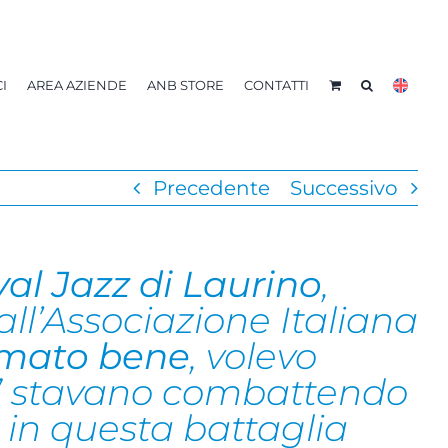
I
AREA AZIENDE
ANB STORE
CONTATTI
Precedente
Successivo
val Jazz di Laurino
,
all’Associazione Italiana
rmato bene
, volevo
co” stavano combattendo
in questa battaglia