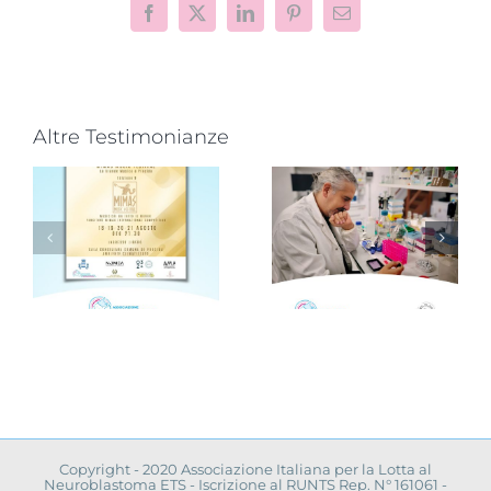
Facebook
X
LinkedIn
Pinterest
Email
Altre Testimonianze
Progetto
“VAMOLAA,
Novità dalla
in campo
ricerca
r
anche
scientifica:
l’Università
convegno a
La Sapienza
Napoli
toma
di Roma
Copyright - 2020 Associazione Italiana per la Lotta al
Neuroblastoma ETS - Iscrizione al RUNTS Rep. N° 161061 -