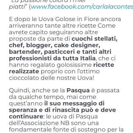
“
La passione colora i miei
piatti
” (
www.facebook.com/carlalaconte
E dopo le Uova Golose in Fiore ancora
arriveranno tante altre ricette Come
avrete capito seguiranno altre
proposte da parte di
cuochi stellati,
chef, blogger, cake designer,
bartender, pasticceri e tanti altri
professionisti
da tutta Italia
, che ci
hanno regalato golosissime
ricette
realizzate
proprio con l’ottimo
cioccolato delle nostre Uova!
Quindi, anche se la
Pasqua
è passata
da qualche tempo, mai come
quest’anno
il suo messaggio di
speranza e di rinascita può e deve
continuare
: le uova di Pasqua
dell’Associazione NB sono una
fondamentale fonte di sostegno per la