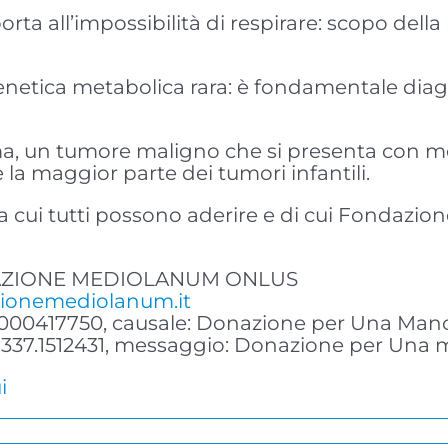
rta all’impossibilità di respirare: scopo della 
enetica metabolica rara: è fondamentale di
a, un tumore maligno che si presenta con met
 la maggior parte dei tumori infantili.
 cui tutti possono aderire e di cui Fondazi
ONDAZIONE MEDIOLANUM ONLUS
ionemediolanum.it
000417750, causale: Donazione per Una Mano 
o 337.1512431, messaggio: Donazione per Una 
i