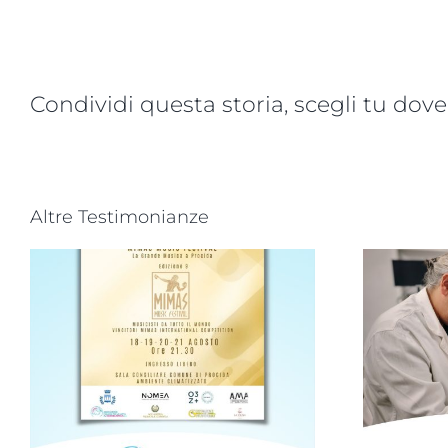
Condividi questa storia, scegli tu dove
Altre Testimonianze
Progetto “VAMOLAA,
in campo anche
a
l’Università La
Sapienza di Roma