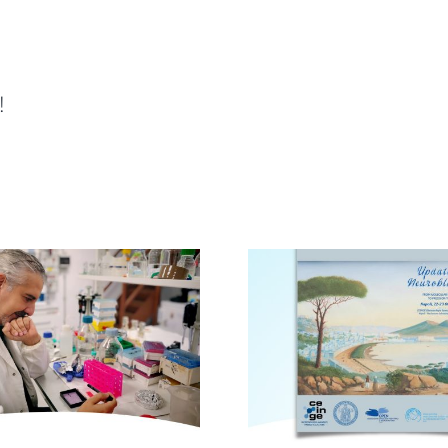
!
Avellino, i
Novità dalla ricerca
centro 
scientifica: convegno
campagna 
a Napoli
uovo a