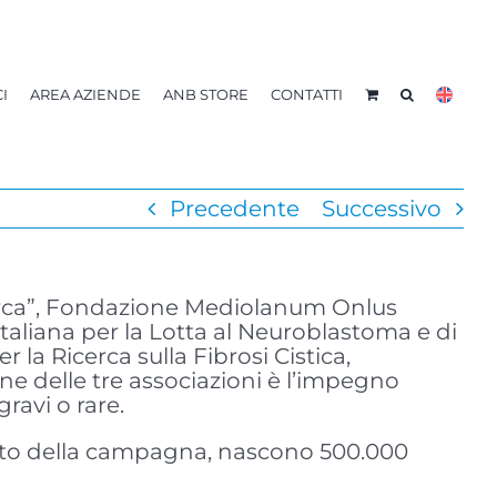
I
AREA AZIENDE
ANB STORE
CONTATTI
Precedente
Successivo
cerca”, Fondazione Mediolanum Onlus
e Italiana per la Lotta al Neuroblastoma e di
 la Ricerca sulla Fibrosi Cistica,
ne delle tre associazioni è l’impegno
ravi o rare.
porto della campagna, nascono 500.000