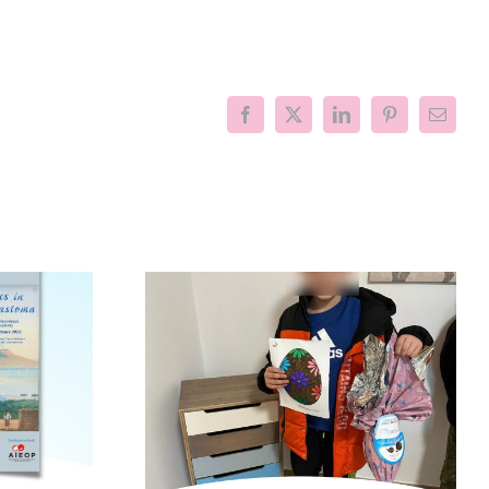
Facebook
X
LinkedIn
Pinterest
Email
nfanzia al
Il Mimas Music
con la
Festival per la ricerca
“Cerco un
sul neuroblastoma
mico”