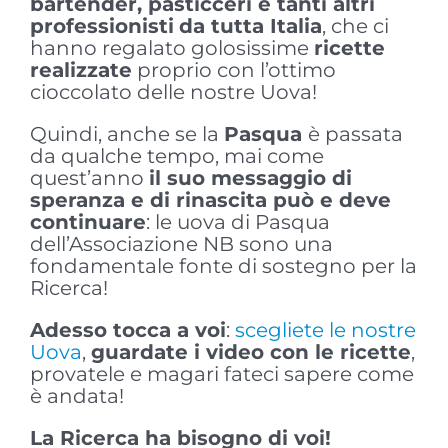
bartender, pasticceri e tanti altri
professionisti
da tutta Italia
, che ci
hanno regalato golosissime
ricette
realizzate
proprio con l’ottimo
cioccolato delle nostre Uova!
Quindi, anche se la
Pasqua
è passata
da qualche tempo, mai come
quest’anno
il suo messaggio di
speranza e di rinascita può e deve
continuare
: le uova di Pasqua
dell’Associazione NB sono una
fondamentale fonte di sostegno per la
Ricerca!
Adesso tocca a voi
:
scegliete le nostre
Uova
,
guardate i video con le ricette
,
provatele e magari fateci sapere come
è andata!
La Ricerca ha bisogno di voi!