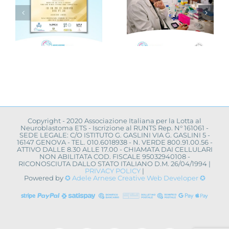
“VAMOLAA,
Novità dalla
in campo
ricerca
r
anche
scientifica:
l’Università
convegno a
La Sapienza
Napoli
toma
di Roma
Copyright - 2020 Associazione Italiana per la Lotta al
Neuroblastoma ETS - Iscrizione al RUNTS Rep. N° 161061 -
SEDE LEGALE: C/O ISTITUTO G. GASLINI VIA G. GASLINI 5 -
16147 GENOVA - TEL. 010.6018938 - N. VERDE 800.91.00.56 -
ATTIVO DALLE 8.30 ALLE 17.00 - CHIAMATA DAI CELLULARI
NON ABILITATA COD. FISCALE 95032940108 -
RICONOSCIUTA DALLO STATO ITALIANO D.M. 26/04/1994 |
PRIVACY POLICY
|
Powered by
✪ Adele Arnese Creative Web Developer ✪