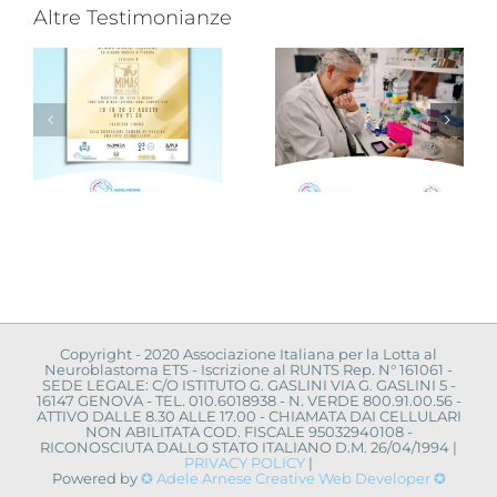
Altre Testimonianze
Progetto
“VAMOLAA,
Novità dalla
in campo
ricerca
r
anche
scientifica:
l’Università
convegno a
La Sapienza
Napoli
toma
di Roma
Copyright - 2020 Associazione Italiana per la Lotta al
Neuroblastoma ETS - Iscrizione al RUNTS Rep. N° 161061 -
SEDE LEGALE: C/O ISTITUTO G. GASLINI VIA G. GASLINI 5 -
16147 GENOVA - TEL. 010.6018938 - N. VERDE 800.91.00.56 -
ATTIVO DALLE 8.30 ALLE 17.00 - CHIAMATA DAI CELLULARI
NON ABILITATA COD. FISCALE 95032940108 -
RICONOSCIUTA DALLO STATO ITALIANO D.M. 26/04/1994 |
PRIVACY POLICY
|
Powered by
✪ Adele Arnese Creative Web Developer ✪