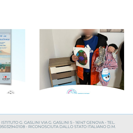
nfanzia al
Il Mimas Music
con la
Festival per la ricerca
“Cerco un
sul neuroblastoma
mico”
O ISTITUTO G. GASLINI VIA G. GASLINI 5 - 16147 GENOVA - TEL.
LE 95032940108 - RICONOSCIUTA DALLO STATO ITALIANO D.M.