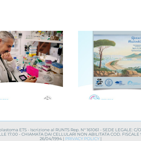
Avellino, i
Novità dalla ricerca
centro 
scientifica: convegno
campagna 
a Napoli
uovo a
oblastoma ETS - Iscrizione al RUNTS Rep. N° 161061 - SEDE LEGALE: C/
0 ALLE 17.00 - CHIAMATA DAI CELLULARI NON ABILITATA COD. FISCA
26/04/1994 |
PRIVACY POLICY
|