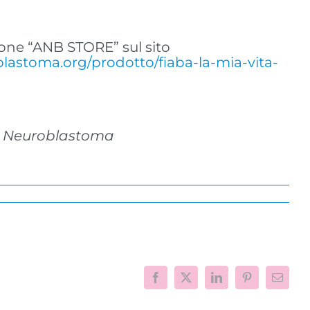
zione “ANB STORE” sul sito
blastoma.org/prodotto/fiaba-la-mia-vita-
 al Neuroblastoma
Facebook
X
LinkedIn
Pinterest
Email