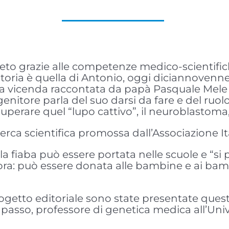
ieto grazie alle competenze medico-scientific
 storia è quella di Antonio, oggi diciannoven
na vicenda raccontata da papà Pasquale Mele Na
nitore parla del suo darsi da fare e del ruolo 
superare quel “lupo cattivo”, il neuroblastoma
icerca scientifica promossa dall’Associazione I
a fiaba può essere portata nelle scuole e “si 
ra: può essere donata alle bambine e ai ba
progetto editoriale sono state presentate quest
Capasso, professore di genetica medica all’Unive