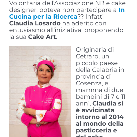
Volontaria dell’Associazione NB e cake
designer: poteva non partecipare a
In
Cucina per la Ricerca
?? Infatti
Claudia Losardo
ha aderito con
entusiasmo all’iniziativa, proponendo
la sua
Cake Art
.
Originaria di
Cetraro, un
piccolo paese
della Calabria in
provincia di
Cosenza, e
mamma di due
bambini di 7 e 11
anni,
Claudia si
è avvicinata
intorno al 2014
al mondo della
pasticceria e