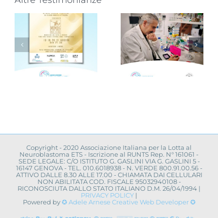
Progetto
“VAMOLAA,
Novità dalla
in campo
ricerca
r
anche
scientifica:
l’Università
convegno a
La Sapienza
Napoli
toma
di Roma
Copyright - 2020 Associazione Italiana per la Lotta al
Neuroblastoma ETS - Iscrizione al RUNTS Rep. N° 161061 -
SEDE LEGALE: C/O ISTITUTO G. GASLINI VIA G. GASLINI 5 -
16147 GENOVA - TEL. 010.6018938 - N. VERDE 800.91.00.56 -
ATTIVO DALLE 8.30 ALLE 17.00 - CHIAMATA DAI CELLULARI
NON ABILITATA COD. FISCALE 95032940108 -
RICONOSCIUTA DALLO STATO ITALIANO D.M. 26/04/1994 |
PRIVACY POLICY
|
Powered by
✪ Adele Arnese Creative Web Developer ✪