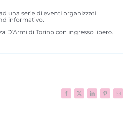
d una serie di eventi organizzati
and informativo.
zza D’Armi di Torino con ingresso libero.
Facebook
X
LinkedIn
Pinterest
Email