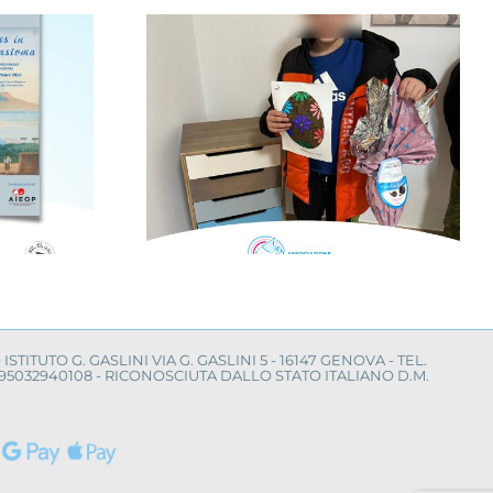
nfanzia al
Il Mimas Music
con la
Festival per la ricerca
“Cerco un
sul neuroblastoma
mico”
O ISTITUTO G. GASLINI VIA G. GASLINI 5 - 16147 GENOVA - TEL.
LE 95032940108 - RICONOSCIUTA DALLO STATO ITALIANO D.M.