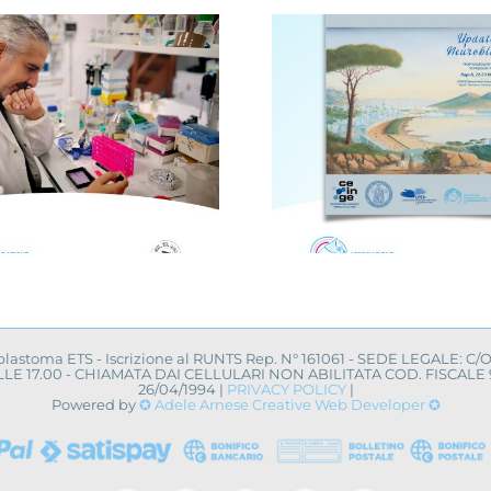
Avellino, i
Novità dalla ricerca
centro 
scientifica: convegno
campagna 
a Napoli
uovo a
oblastoma ETS - Iscrizione al RUNTS Rep. N° 161061 - SEDE LEGALE: C/
0 ALLE 17.00 - CHIAMATA DAI CELLULARI NON ABILITATA COD. FISCA
26/04/1994 |
PRIVACY POLICY
|
Powered by
✪ Adele Arnese Creative Web Developer ✪