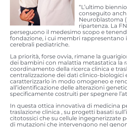
“L’ultimo biennio
conseguito anche 
Neuroblastoma (F
ripartenza. La FN
perseguono il medesimo scopo e tenendo i
fondazione, i cui membri rappresentano i c
cerebrali pediatriche.
La priorità, forse ovvia, rimane la guari
dei bambini con malattia metastatica la 
coordinamento della ricerca clinica e tra
centralizzazione dei dati clinico-biologic
caratterizzarlo in modo omogeneo e renderl
all’identificazione delle alterazioni genet
specificamente costruiti per spegnere l’at
In questa ottica innovativa di medicina p
traslazione clinica , su progetti basati s
citotossici che su cellule ingegnerizzate pe
di mutazioni che intervengono nel genoma 