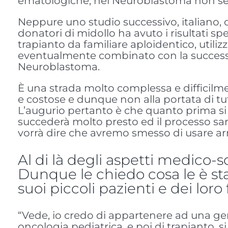
ematologiche, nel Neuroblastoma non se
Neppure uno studio successivo, italiano, ch
donatori di midollo ha avuto i risultati sp
trapianto da familiare aploidentico, util
eventualmente combinato con la successiva i
Neuroblastoma.
È una strada molto complessa e difficilme
e costose e dunque non alla portata di tut
L’augurio pertanto è che quanto prima s
succederà molto presto ed il processo s
vorrà dire che avremo smesso di usare arm
Al di là degli aspetti medico-s
Dunque le chiedo cosa le è sta
suoi piccoli pazienti e dei loro 
“Vede, io credo di appartenere ad una ge
oncologia pediatrica, e poi di trapianto, 