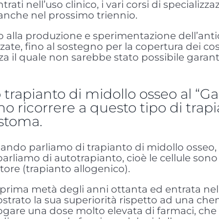
ntrati nell’uso clinico, i vari corsi di specializ
 anche nel prossimo triennio.
 alla produzione e sperimentazione dell’ant
te, fino al sostegno per la copertura dei cost
za il quale non sarebbe stato possibile garantir
o trapianto di midollo osseo al “Ga
o ricorrere a questo tipo di trapia
astoma.
ando parliamo di trapianto di midollo osseo, 
liamo di autotrapianto, cioè le cellule sono 
re (trapianto allogenico).
a prima metà degli anni ottanta ed entrata nel
ato la sua superiorità rispetto ad una chemi
erogare una dose molto elevata di farmaci, che