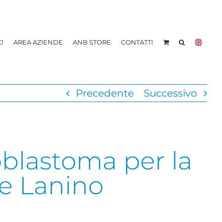
I
AREA AZIENDE
ANB STORE
CONTATTI
Precedente
Successivo
blastoma per la
te Lanino