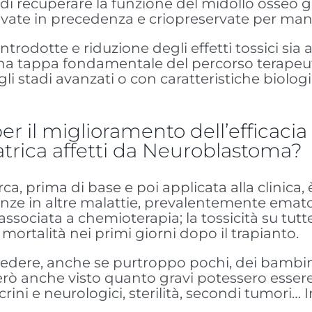
i di recuperare la funzione del midollo osseo gr
vate in precedenza e criopreservate per mante
introdotte e riduzione degli effetti tossici sia 
una tappa fondamentale del percorso terapeuti
gli stadi avanzati o con caratteristiche biolog
er il miglioramento dell’efficacia
iatrica affetti da Neuroblastoma?
cerca, prima di base e poi applicata alla clinic
ienze in altre malattie, prevalentemente emato
associata a chemioterapia; la tossicità su tut
mortalità nei primi giorni dopo il trapianto.
edere, anche se purtroppo pochi, dei bambin
ò anche visto quanto gravi potessero essere g
docrini e neurologici, sterilità, secondi tumori