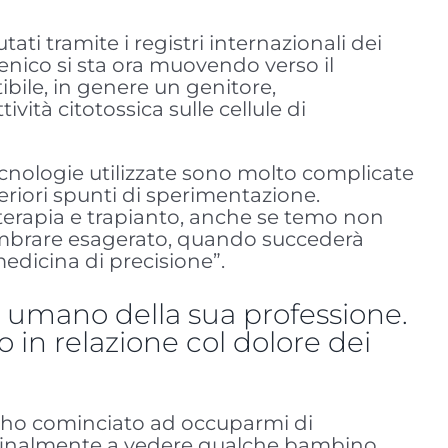
ati tramite i registri internazionali dei
ogenico si sta ora muovendo verso il
bile, in genere un genitore,
vità citotossica sulle cellule di
ecnologie utilizzate sono molto complicate
eriori spunti di sperimentazione.
erapia e trapianto, anche se temo non
sembrare esagerato, quando succederà
edicina di precisione”.
ato umano della sua professione.
 in relazione col dolore dei
o ho cominciato ad occuparmi di
ava finalmente a vedere qualche bambino