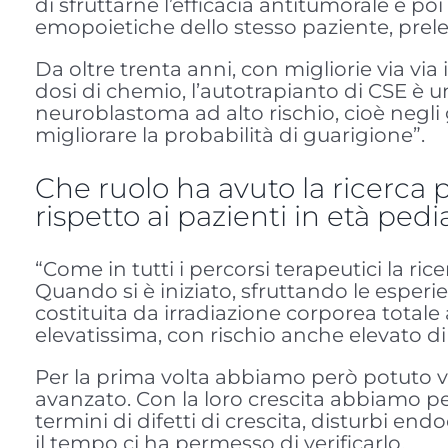
di sfruttarne l’efficacia antitumorale e po
emopoietiche dello stesso paziente, prele
Da oltre trenta anni, con migliorie via via 
dosi di chemio, l’autotrapianto di CSE è 
neuroblastoma ad alto rischio, cioè negli 
migliorare la probabilità di guarigione”.
Che ruolo ha avuto la ricerca p
rispetto ai pazienti in età ped
“Come in tutti i percorsi terapeutici la ri
Quando si è iniziato, sfruttando le esper
costituita da irradiazione corporea totale 
elevatissima, con rischio anche elevato di 
Per la prima volta abbiamo però potuto v
avanzato. Con la loro crescita abbiamo per
termini di difetti di crescita, disturbi en
il tempo ci ha permesso di verificarlo.