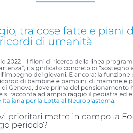
o, tra cose fatte e piani da
e ricordi di umanità
io 2022 – I filoni di ricerca della linea progr
tenza”; il significato concreto di “sostegno a
ll’impegno dei giovani. E ancora: la funzione d
il ricordo di bambine e bambini, di mamme e p
i” di Genova, dove prima del pensionamento ha
e si racconta ad ampio raggio il pediatra ed
Italiana per la Lotta al Neuroblastoma
.
vi prioritari mette in campo la Fo
go periodo?