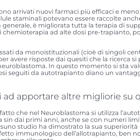
no arrivati nuovi farmaci più efficaci e meno 
e cellule staminali potevano essere raccolte an
a generale, è migliorata tutta la terapia di s
i chemioterapia ad alte dosi pre-trapianto, po
sati da monoistituzionali (cioè di singoli cent
r avere risposte dai quesiti che la ricerca si
euroblastoma. In questo momento si sta valu
 dosi seguiti da autotrapianto diano un vantag
ti ad apportare altre migliorie su
tto che nel Neuroblastoma si utilizza l’autotr
rsa sin dai primi anni, anche se con numeri l
uno studio ha dimostrato la sua superiorità ris
 l’effetto immunologico dell’allotrapianto, ben 