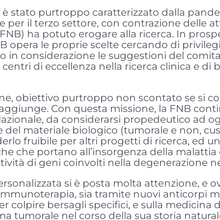
 è stato purtroppo caratterizzato dalla pande
per il terzo settore, con contrazione delle at
NB) ha potuto erogare alla ricerca. In prosp
B opera le proprie scelte cercando di privileg
n considerazione le suggestioni del comitato
entri di eccellenza nella ricerca clinica e di
gione, obiettivo purtroppo non scontato se si
raggiunge. Con questa missione, la FNB contin
slazionale, da considerarsi propedeutico ad og
i e del materiale biologico (tumorale e non, c
o fruibile per altri progetti di ricerca, ed 
iche che portano all’insorgenza della malattia e
tività di geni coinvolti nella degenerazione n
ersonalizzata si è posta molta attenzione, e
ull’immunoterapia, sia tramite nuovi anticorpi
r colpire bersagli specifici, e sulla medicina 
tumorale nel corso della sua storia naturale 