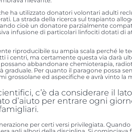
mbrava rilevante.
e ha utilizzato donatori volontari adulti reclut
erati. La strada della ricerca sul trapianto all
izzando cioè un donatore parzialmente compati
nfusione di particolari linfociti dotati di atti
nte riproducibile su ampia scala perché le t
ti i centri, ma certamente questa via darà ult
i possano abbandonare chemioterapia, radiot
arà graduale. Per quanto il paragone possa 
i grossolane ed aspecifiche e avrà vinto la m
cientifici, c’è da considerare il l
to d’aiuto per entrare ogni giorno
famigliari.
nerazione per certi versi privilegiata. Quand
si era agli albori della disciplina. Si cominci