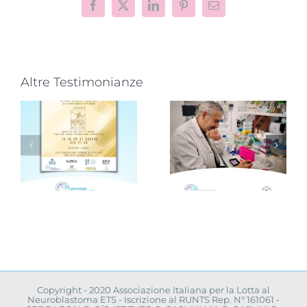
Facebook
X
LinkedIn
Pinterest
Email
Altre Testimonianze
Progetto
“VAMOLAA,
Novità dalla
in campo
ricerca
r
anche
scientifica:
l’Università
convegno a
La Sapienza
Napoli
toma
di Roma
Copyright - 2020 Associazione Italiana per la Lotta al
Neuroblastoma ETS - Iscrizione al RUNTS Rep. N° 161061 -