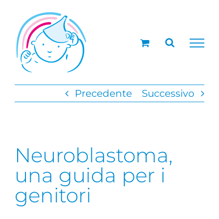
Salta
al
contenuto
Precedente
Successivo
Neuroblastoma,
una guida per i
genitori