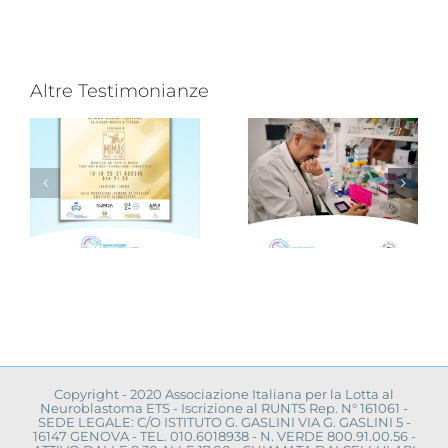
Altre Testimonianze
Progetto
“VAMOLAA,
Novità dalla
in campo
ricerca
r
anche
scientifica:
l’Università
convegno a
La Sapienza
Napoli
toma
di Roma
Copyright - 2020 Associazione Italiana per la Lotta al
Neuroblastoma ETS - Iscrizione al RUNTS Rep. N° 161061 -
SEDE LEGALE: C/O ISTITUTO G. GASLINI VIA G. GASLINI 5 -
16147 GENOVA - TEL. 010.6018938 - N. VERDE 800.91.00.56 -