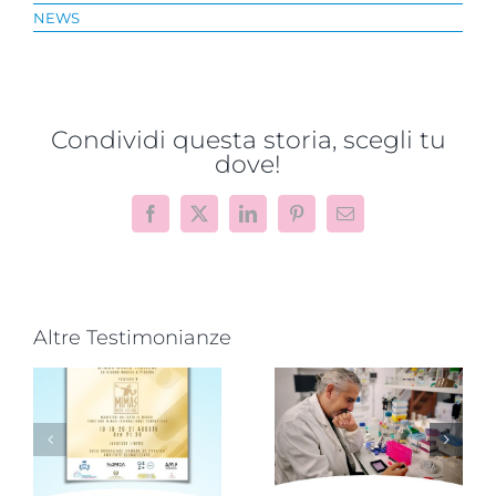
NEWS
Condividi questa storia, scegli tu
dove!
Facebook
X
LinkedIn
Pinterest
Email
Altre Testimonianze
Progetto
“VAMOLAA,
Novità dalla
in campo
ricerca
r
anche
scientifica:
l’Università
convegno a