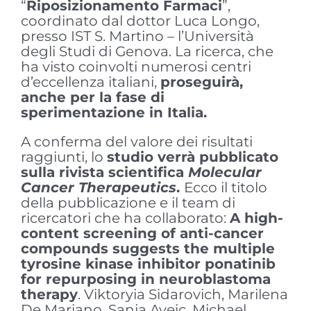
“
Riposizionamento Farmaci
”,
coordinato dal dottor Luca Longo,
presso IST S. Martino – l’Università
degli Studi di Genova. La ricerca, che
ha visto coinvolti numerosi centri
d’eccellenza italiani,
proseguirà,
anche per la fase di
sperimentazione in Italia.
A conferma del valore dei risultati
raggiunti, lo
studio verrà pubblicato
sulla rivista scientifica
Molecular
Cancer Therapeutics
.
Ecco il titolo
della pubblicazione e il team di
ricercatori che ha collaborato:
A high-
content screening of anti-cancer
compounds suggests the multiple
tyrosine kinase inhibitor ponatinib
for repurposing in neuroblastoma
therapy
. Viktoryia Sidarovich, Marilena
De Mariano, Sanja Aveic, Michael