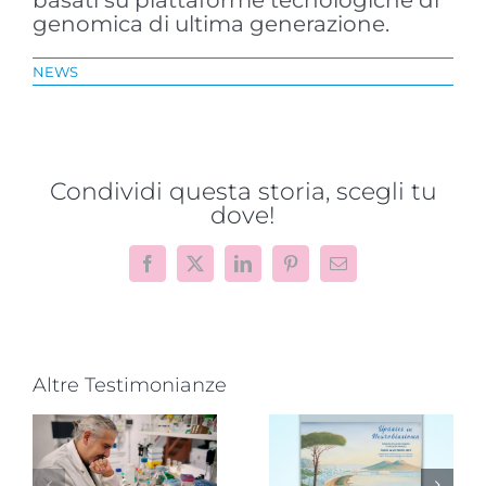
basati su piattaforme tecnologiche di
genomica di ultima generazione.
NEWS
Condividi questa storia, scegli tu
dove!
Facebook
X
LinkedIn
Pinterest
Email
Altre Testimonianze
Avellino,
infanzia al
,
Novità dalla
centro con