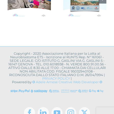
ricerca
la
scientifica:
campagna
à
convegno a
“Cerco un
a
Napoli
uovo
amico”
Copyright - 2020 Associazione Italiana per la Lotta al
Neuroblastoma ETS - Iscrizione al RUNTS Rep. N° 161061 -
SEDE LEGALE: C/O ISTITUTO G. GASLINI VIA G. GASLINI 5 -
16147 GENOVA - TEL. 010.6018938 - N. VERDE 800.91.00.56 -
ATTIVO DALLE 8.30 ALLE 17.00 - CHIAMATA DAI CELLULARI
NON ABILITATA COD. FISCALE 95032940108 -
RICONOSCIUTA DALLO STATO ITALIANO D.M. 26/04/1994 |
PRIVACY POLICY
|
Powered by
✪ Adele Arnese Creative Web Developer ✪