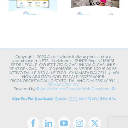
r
anche
scientifica:
l’Università
convegno a
La Sapienza
Napoli
toma
di Roma
Copyright - 2020 Associazione Italiana per la Lotta al
Neuroblastoma ETS - Iscrizione al RUNTS Rep. N° 161061 -
SEDE LEGALE: C/O ISTITUTO G. GASLINI VIA G. GASLINI 5 -
16147 GENOVA - TEL. 010.6018938 - N. VERDE 800.91.00.56 -
ATTIVO DALLE 8.30 ALLE 17.00 - CHIAMATA DAI CELLULARI
NON ABILITATA COD. FISCALE 95032940108 -
RICONOSCIUTA DALLO STATO ITALIANO D.M. 26/04/1994 |
PRIVACY POLICY
|
Powered by
✪ Adele Arnese Creative Web Developer ✪
Facebook
LinkedIn
YouTube
Instagram
X