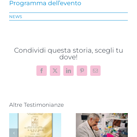
Programma dell’evento
NEWS
Condividi questa storia, scegli tu
dove!
Facebook
X
LinkedIn
Pinterest
Email
Altre Testimonianze
Progetto
“VAMOLAA,
Novità dalla
in campo
ricerca