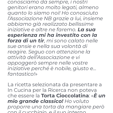
conosciamo da sempre, i nostri
genitori erano molto legati, almeno
quanto lo siamo noi! Ho conosciuto
l’Associazione NB grazie a lui, insieme
abbiamo già realizzato bellissime
iniziative e altre ne faremo.
La sua
esperienza mi ha investito con la
forza di un tir
, mi sono calato nelle
sue ansie e nella sua volontà di
reagire. Seguo con attenzione la
attività dell’Associazione e vi
appoggerò sempre nelle vostre
iniziative perché è nobile, giusto e…
fantastico!
»
La ricetta selezionata da presentare a
In Cucina per la Ricerca non poteva
che essere la
Torta Cioccolatina
: «
È un
mio grande classico!
Ho voluto
proporre una torta da mangiare però
con il cucchiaio, e il suo interno