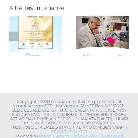
Altre Testimonianze
Progetto
“VAMOLAA,
Novità dalla
in campo
ricerca
r
anche
scientifica:
l’Università
convegno a
La Sapienza
Napoli
toma
di Roma
Copyright - 2020 Associazione Italiana per la Lotta al
Neuroblastoma ETS - Iscrizione al RUNTS Rep. N° 161061 -
SEDE LEGALE: C/O ISTITUTO G. GASLINI VIA G. GASLINI 5 -
16147 GENOVA - TEL. 010.6018938 - N. VERDE 800.91.00.56 -
ATTIVO DALLE 8.30 ALLE 17.00 - CHIAMATA DAI CELLULARI
NON ABILITATA COD. FISCALE 95032940108 -
RICONOSCIUTA DALLO STATO ITALIANO D.M. 26/04/1994 |
PRIVACY POLICY
|
Powered by
✪ Adele Arnese Creative Web Developer ✪