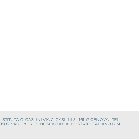
O ISTITUTO G. GASLINI VIA G. GASLINI 5 - 16147 GENOVA - TEL.
LE 95032940108 - RICONOSCIUTA DALLO STATO ITALIANO D.M.