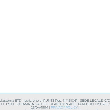
oblastoma ETS - Iscrizione al RUNTS Rep. N° 161061 - SEDE LEGALE: C/
0 ALLE 17.00 - CHIAMATA DAI CELLULARI NON ABILITATA COD. FISCA
26/04/1994 |
PRIVACY POLICY
|