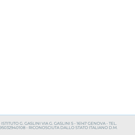
O ISTITUTO G. GASLINI VIA G. GASLINI 5 - 16147 GENOVA - TEL.
LE 95032940108 - RICONOSCIUTA DALLO STATO ITALIANO D.M.