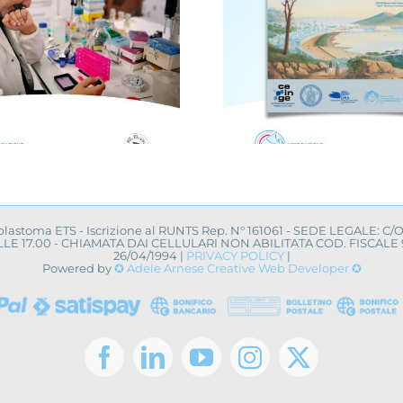
Avellino, i
Novità dalla ricerca
centro 
scientifica: convegno
campagna 
a Napoli
uovo a
oblastoma ETS - Iscrizione al RUNTS Rep. N° 161061 - SEDE LEGALE: C/
0 ALLE 17.00 - CHIAMATA DAI CELLULARI NON ABILITATA COD. FISCA
26/04/1994 |
PRIVACY POLICY
|
Powered by
✪ Adele Arnese Creative Web Developer ✪
Facebook
LinkedIn
YouTube
Instagram
X