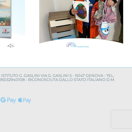
nfanzia al
Il Mimas Music
con la
Festival per la ricerca
“Cerco un
sul neuroblastoma
mico”
O ISTITUTO G. GASLINI VIA G. GASLINI 5 - 16147 GENOVA - TEL.
LE 95032940108 - RICONOSCIUTA DALLO STATO ITALIANO D.M.