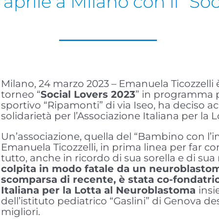
prile a Milano con il “Soc
Milano, 24 marzo 2023 – Emanuela Ticozzelli 
torneo “
Social Lovers 2023
” in programma pe
sportivo “Ripamonti” di via Iseo, ha deciso a
solidarietà per l’Associazione Italiana per la
Un’associazione, quella del “Bambino con l’im
Emanuela Ticozzelli, in prima linea per far c
tutto, anche in ricordo di sua sorella e di 
colpita in modo fatale da un neuroblastom
scomparsa di recente, è stata co-fondatrice
Italiana per la Lotta al Neuroblastoma
insi
dell’istituto pediatrico “Gaslini” di Genova d
migliori.