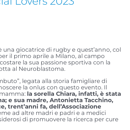
ial Lovers 2023”
è una giocatrice di rugby e quest’anno, col
r il primo aprile a Milano, al campo
ccostare la sua passione sportiva con la
 Lotta al Neuroblastoma.
buto”, legata alla storia famigliare di
onoscere la onlus con questo evento. Il
sua mamma:
la sorella Chiara, infatti, è stata
a; e sua madre, Antonietta Tacchino,
, trent’anni fa, dell’Associazione
eme ad altre madri e padri e a medici
esiderosi di promuovere la ricerca per cure