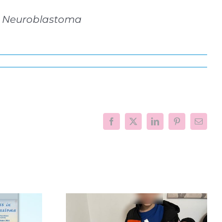
 al Neuroblastoma
Facebook
X
LinkedIn
Pinterest
Email