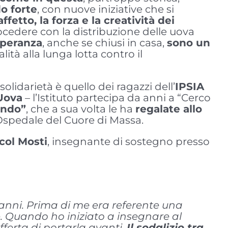
do forte
, con nuove iniziative che si
ffetto, la forza e la creatività dei
rocedere con la distribuzione delle uova
 speranza
, anche se chiusi in casa,
sono un
ità alla lunga lotta contro il
olidarietà è quello dei ragazzi dell’
IPSIA
 Uova
– l’Istituto partecipa da anni a “Cerco
ondo”
, che a sua volta le ha
regalate allo
 Ospedale del Cuore di Massa.
col Mosti
, insegnante di sostegno presso
anni. Prima di me era referente una
e. Quando ho iniziato a insegnare al
fferta di portarla avanti.
Il sodalizio tra