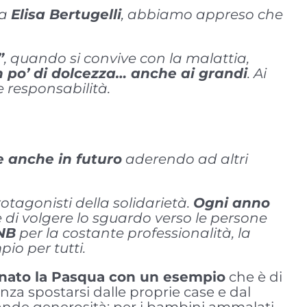
da
Elisa Bertugelli
, abbiamo appreso che
”
, quando si convive con la malattia,
 po’ di dolcezza… anche ai grandi
. Ai
e responsabilità.
e anche in futuro
aderendo ad altri
rotagonisti della solidarietà.
Ogni anno
di volgere lo sguardo verso le persone
 NB
per la costante professionalità, la
io per tutti.
inato la Pasqua con un esempio
che è di
enza spostarsi dalle proprie case e dal
ande generosità: per i bambini ammalati