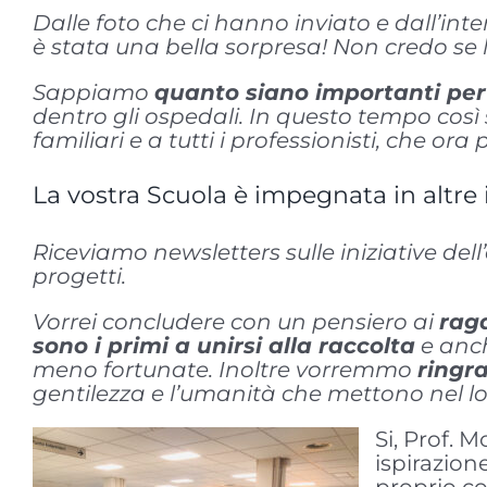
Dalle foto che ci hanno inviato e dall’int
è stata una bella sorpresa! Non credo se 
Sappiamo
quanto siano importanti per
dentro gli ospedali. In questo tempo cos
familiari e a tutti i professionisti, che o
La vostra Scuola è impegnata in altre 
Riceviamo newsletters sulle iniziative del
progetti.
Vorrei concludere con un pensiero ai
raga
sono i primi a unirsi alla raccolta
e anch
meno fortunate. Inoltre vorremmo
ringra
gentilezza e l’umanità che mettono nel lo
Si, Prof. M
ispirazion
proprio c