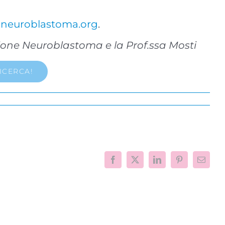
.neuroblastoma.org
.
zione Neuroblastoma e la Prof.ssa Mosti
ICERCA!
Facebook
X
LinkedIn
Pinterest
Email