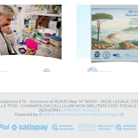
Avellino, i
Novità dalla ricerca
centro 
scientifica: convegno
campagna 
a Napoli
uovo a
oblastoma ETS - Iscrizione al RUNTS Rep. N° 161061 - SEDE LEGALE: C/
0 ALLE 17.00 - CHIAMATA DAI CELLULARI NON ABILITATA COD. FISCA
26/04/1994 |
PRIVACY POLICY
|
Powered by
✪ Adele Arnese Creative Web Developer ✪