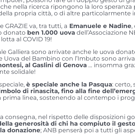
che nella ricerca ripongono la loro speranza per
ella propria città, o di altre particolarmente
GRAZIE va, tra tutti, a
Emanuele e Nadine
,
o donato
ben 1.000 uova
dell’Associazione NB
 lotta al COVID 19!
le Galliera sono arrivate anche le uova dona
 le Uova del Bambino con l’Imbuto sono arriv
ontesi, al Gaslini di Genova
… insomma grazi
te solidale!
speciale,
è speciale anche la Pasqua
: certo,
mbolo di rinascita, fino alla fine dell’eme
n prima linea, sostenendo al contempo i proge
 consegna, nel rispetto delle disposizioni g
ella generosità di chi ha compiuto il gest
 la donazione
; ANB penserà poi a tutti gli asp