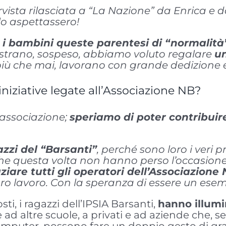
ervista rilasciata a “La Nazione” da Enrica e 
lo aspettassero!
 i bambini queste parentesi di “normalità
ì strano, sospeso, abbiamo voluto regalare
un
ra più che mai, lavorano con grande dedizione 
iniziative legate all’Associazione NB?
l’associazione;
speriamo di poter contribuir
zzi del “Barsanti”
, perché sono loro i veri p
e questa volta non hanno perso l’occasione 
ziare tutti gli operatori dell’Associazione
ro lavoro. Con la speranza di essere un esemp
osti, i ragazzi dell’IPSIA Barsanti,
hanno illum
e ad altre scuole, a privati e ad aziende che, s
omputer, possono fare un doppio gesto di gr