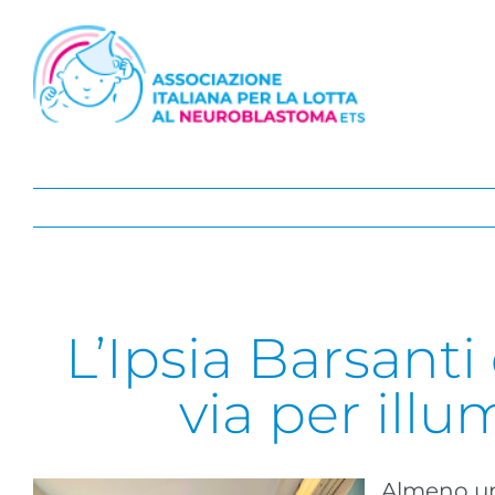
Salta
al
contenuto
L’Ipsia Barsant
via per ill
Almeno un