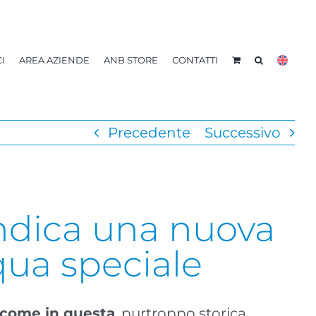
I
AREA AZIENDE
ANB STORE
CONTATTI
Precedente
Successivo
indica una nuova
qua speciale
 come in questa
, purtroppo storica,