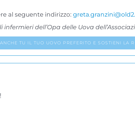
ere al seguente indirizzo:
greta.granzini@old2
i infermieri dell’Opa delle Uova dell’Associa
 ANCHE TU IL TUO UOVO PREFERITO E SOSTIENI LA R
!