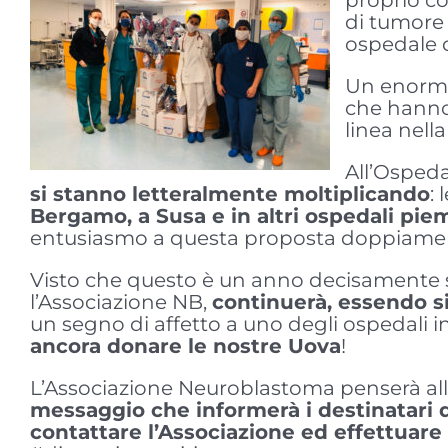
di tumore 
ospedale d
Un enorme 
che hann
linea nella
All’Ospeda
si stanno letteralmente moltiplicando
:
Bergamo, a Susa e in altri ospedali piem
entusiasmo a questa proposta doppiamen
Visto che questo è un anno decisamente 
l’Associazione NB,
continuerà, essendo si
un segno di affetto a uno degli ospedali i
ancora donare le nostre Uova
!
L’Associazione Neuroblastoma penserà alla
messaggio che informerà i destinatari d
contattare l’Associazione ed effettuare