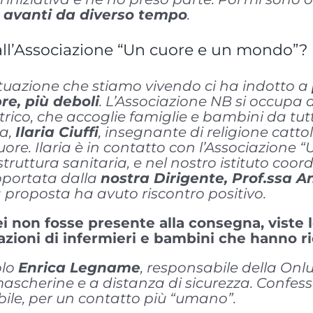
a avanti da diverso tempo
.
all’Associazione “Un cuore e un mondo”?
ituazione che stiamo vivendo ci ha indotto a
re, più deboli
. L’Associazione NB si occupa
rico, che accoglie famiglie e bambini da tutta
ga,
Ilaria Ciuffi
, insegnante di religione catto
uore. Ilaria è in contatto con l’Associazione
 struttura sanitaria, e nel nostro istituto coor
upportata dalla
nostra Dirigente, Prof.ssa A
 proposta ha avuto riscontro positivo.
 non fosse presente alla consegna, viste l
azioni di infermieri e bambini che hanno r
olo
Enrica Legname
, responsabile della Onl
cherine e a distanza di sicurezza. Confesso 
bile, per un contatto più “umano”.