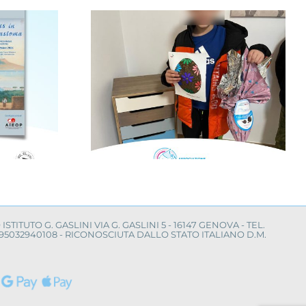
nfanzia al
Il Mimas Music
con la
Festival per la ricerca
“Cerco un
sul neuroblastoma
mico”
O ISTITUTO G. GASLINI VIA G. GASLINI 5 - 16147 GENOVA - TEL.
LE 95032940108 - RICONOSCIUTA DALLO STATO ITALIANO D.M.