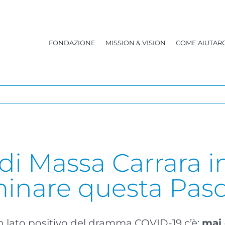
FONDAZIONE
MISSION & VISION
COME AIUTARC
i di Massa Carrara 
uminare questa Pas
 lato positivo del dramma COVID-19 c’è:
mai