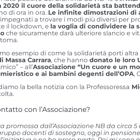
 2020 il cuore della solidarietà sta batten
no di ora in ora.
Le infinite dimostrazioni di a
, impegnati a trovare i modi più diversi per p
e il lockdown, e
la voglia di condividere la
io
che sicuramente darà ulteriore slancio e vital
stoma.
imo esempio di come la solidarietà porti altra s
di Massa Carrara
, che hanno
donato le loro
ico” – all’
Associazione “Un cuore e un m
ermieristico e ai bambini degenti dell’OPA
,
amo la bella notizia con la Professoressa
Mi
olta.
ontatto con l’Associazione?
za promossa dall’Associazione NB da circa 5 
 gruppo docenti di sostegno, oggi in pension
iniziativa e ne ho preso parte. Poi mi sono o