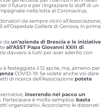
 il futuro e per ringraziare lo staff di un
 impegnate nella lotta al Coronavirus.
 donatori da sempre vicini all’Associazione,
 all’Ospedale Galliera di Genova, in prima
te da
un’azienda di Brescia e le iniziative
ate
all’ASST Papa Giovanni XXIII di
e davvero a tutti per aver aderito con
 si è festeggiata il 12 aprile, ma, almeno per
rgenza
COVID-19. Se volete anche voi dare
tti di ricerca dell’Associazione
potete
overnative,
inserendo nel pacco un
o
. Partecipare è molto semplice:
basta
etti organizzativi. Accorciamo le distanze!