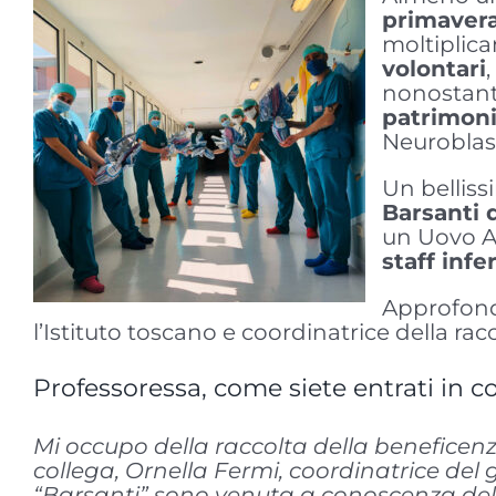
primavera
moltiplica
volontari
nonostant
patrimon
Neurobla
Un belliss
Barsanti 
un Uovo Am
staff inf
Approfondi
l’Istituto toscano e coordinatrice della racc
Professoressa, come siete entrati in c
Mi occupo della raccolta della beneficen
collega, Ornella Fermi, coordinatrice del
“Barsanti” sono venuta a conoscenza dell’