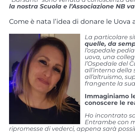
la nostra Scuola e l’Associazione NB v
Come è nata l’idea di donare le Uova 
La particolare s
quelle, da semp
l’ospedale pediat
uova, una colle
l’Ospedale del C
all’interno della
all’altruismo, s
frangente la sua
Immaginiamo lei
conoscere le re
Ho incontrato s
Entrambe con mas
ripromesse di vederci, appena sarà possi