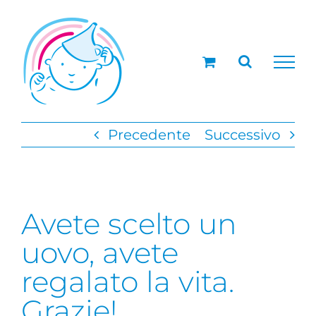
Salta
al
contenuto
Precedente
Successivo
Avete scelto un
uovo, avete
regalato la vita.
Grazie!