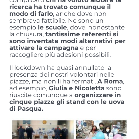
complicato
chi ha voluto aiutare la
ricerca ha trovato comunque il
modo di farlo
, anche dove non
sembrava fattibile. Ne sono un
esempio
le scuole
, dove, nonostante
la chiusura,
tantissime referenti si
sono inventate modi alternativi per
attivare la campagna
e per
raccogliere più adesioni possibili.
Il lockdown ha quasi annullato la
presenza dei nostri volontari nelle
piazze, ma non li ha fermati.
A Roma
,
ad esempio,
Giulia e Nicoletta
sono
riuscite comunque a
organizzare in
cinque piazze gli stand con le uova
di Pasqua.