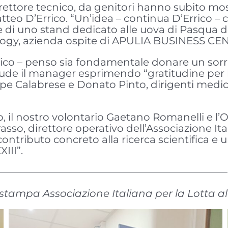
direttore tecnico, da genitori hanno subito mo
Matteo D’Errico. “Un’idea – continua D’Errico
 di uno stand dedicato alle uova di Pasqua del
logy, azienda ospite di APULIA BUSINESS CE
rico – penso sia fondamentale donare un sorris
clude il manager esprimendo “gratitudine per 
pe Calabrese e Donato Pinto, dirigenti medici
ico, il nostro volontario Gaetano Romanelli e l
rasso, direttore operativo dell’Associazione I
contributo concreto alla ricerca scientifica e
III”.
———————————————————————
o stampa Associazione Italiana per la Lotta