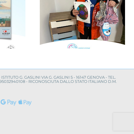
nfanzia al
Il Mimas Music
con la
Festival per la ricerca
“Cerco un
sul neuroblastoma
mico”
O ISTITUTO G. GASLINI VIA G. GASLINI 5 - 16147 GENOVA - TEL.
LE 95032940108 - RICONOSCIUTA DALLO STATO ITALIANO D.M.