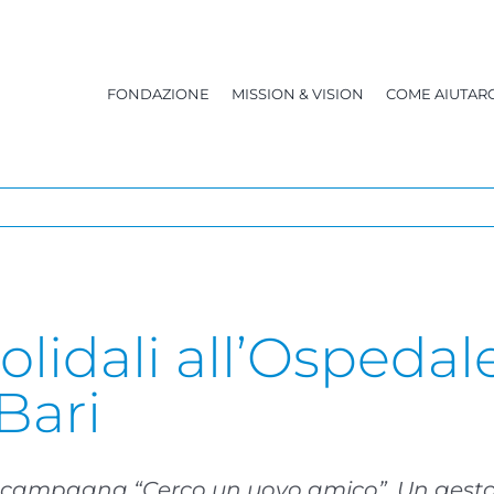
FONDAZIONE
MISSION & VISION
COME AIUTARC
lidali all’Ospedal
Bari
della campagna “Cerco un uovo amico”. Un gest