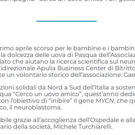
l primo aprile scorso per le bambine e i bambi
e la dolcezza delle uova di Pasqua dell’Associaz
lato che aiutano la ricerca scientifica sul n
irezionale Apulia Business Center di Bitritto, st
te un volontario storico dell’associazione: Ga
zioni solidali da Nord a Sud dell’Italia a sost
qua “Cerco un uovo amico”, quest’anno dedica
n l’obiettivo di “inibire” il gene
MYCN
, che q
ico, il neuroblastoma.
sibile grazie all’accoglienza dell’Ospedale e al
ario della società, Michele Turchiarelli.