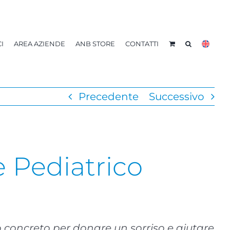
I
AREA AZIENDE
ANB STORE
CONTATTI
Precedente
Successivo
e Pediatrico
o concreto per donare un sorriso e aiutare