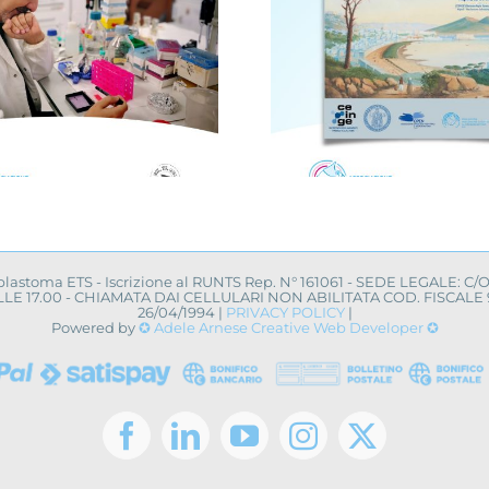
Avellino, i
Novità dalla ricerca
centro 
scientifica: convegno
campagna 
a Napoli
uovo a
oblastoma ETS - Iscrizione al RUNTS Rep. N° 161061 - SEDE LEGALE: C/
0 ALLE 17.00 - CHIAMATA DAI CELLULARI NON ABILITATA COD. FISCA
26/04/1994 |
PRIVACY POLICY
|
Powered by
✪ Adele Arnese Creative Web Developer ✪
Facebook
LinkedIn
YouTube
Instagram
X