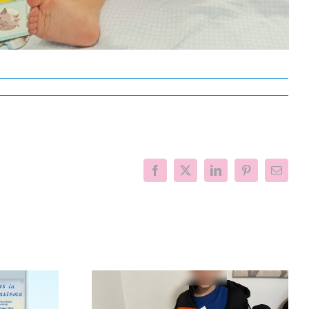
Facebook
X
LinkedIn
Pinterest
Email