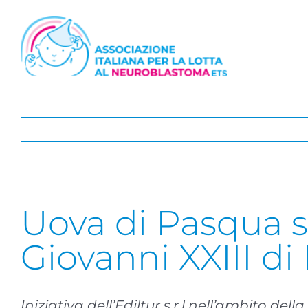
Salta
al
contenuto
Uova di Pasqua so
Giovanni XXIII di 
Iniziativa dell’Ediltur s.r.l nell’ambito 