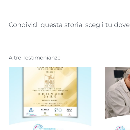
Condividi questa storia, scegli tu dove
Altre Testimonianze
Progetto “VAMOLAA,
in campo anche
a
l’Università La
Sapienza di Roma