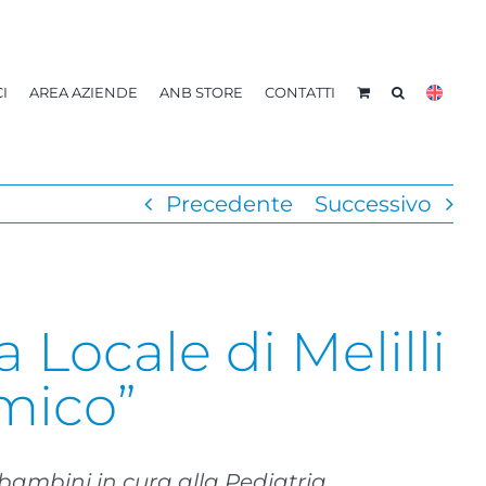
I
AREA AZIENDE
ANB STORE
CONTATTI
Precedente
Successivo
a Locale di Melilli
mico”
bambini in cura alla Pediatria