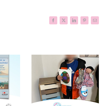
Facebook
X
LinkedIn
Pinterest
Email
nfanzia al
Il Mimas Music
con la
Festival per la ricerca
“Cerco un
sul neuroblastoma
mico”