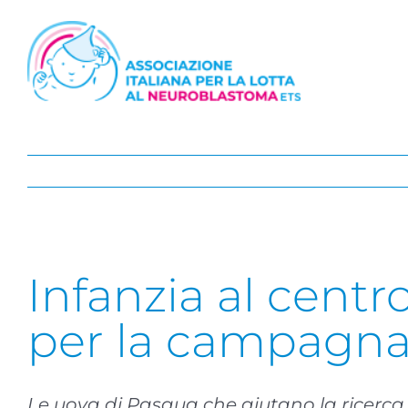
Salta
al
contenuto
Infanzia al centro
per la campagna
Le uova di Pasqua che aiutano la ricerca