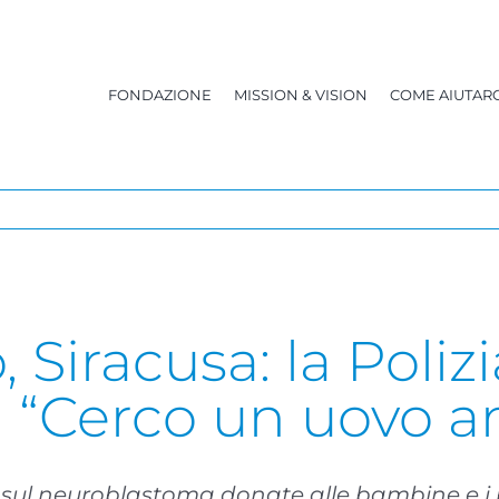
FONDAZIONE
MISSION & VISION
COME AIUTARC
, Siracusa: la Polizi
 “Cerco un uovo a
 sul neuroblastoma donate alle bambine e i 