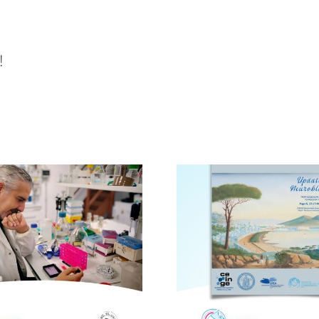
!
Avellino, i
Novità dalla ricerca
centro 
scientifica: convegno
campagna 
a Napoli
uovo a