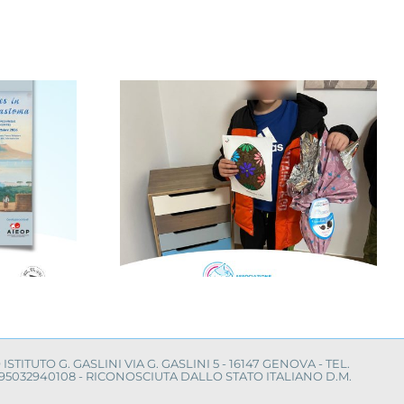
nfanzia al
Il Mimas Music
con la
Festival per la ricerca
“Cerco un
sul neuroblastoma
mico”
O ISTITUTO G. GASLINI VIA G. GASLINI 5 - 16147 GENOVA - TEL.
LE 95032940108 - RICONOSCIUTA DALLO STATO ITALIANO D.M.