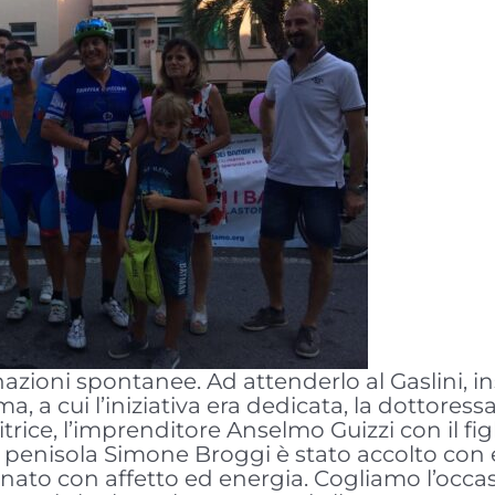
nazioni spontanee. Ad attenderlo al Gaslini, i
 a cui l’iniziativa era dedicata, la dottoress
ice, l’imprenditore Anselmo Guizzi con il fig
 penisola Simone Broggi è stato accolto con 
to con affetto ed energia. Cogliamo l’occasi