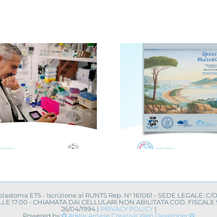
Avellino, i
Novità dalla ricerca
centro 
scientifica: convegno
campagna 
a Napoli
uovo a
oblastoma ETS - Iscrizione al RUNTS Rep. N° 161061 - SEDE LEGALE: C/
0 ALLE 17.00 - CHIAMATA DAI CELLULARI NON ABILITATA COD. FISCA
26/04/1994 |
PRIVACY POLICY
|
Powered by
✪ Adele Arnese Creative Web Developer ✪