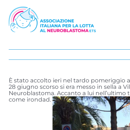
Salta
al
contenuto
È stato accolto ieri nel tardo pomeriggio a
28 giugno scorso si era messo in sella a Vil
Neuroblastoma. Accanto a lui nell’ultimo t
come irondad.