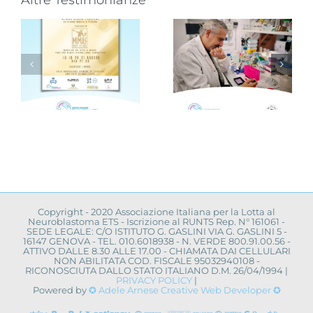
Altre Testimonianze
Progetto
“VAMOLAA,
Novità dalla
in campo
ricerca
r
anche
scientifica:
l’Università
convegno a
La Sapienza
Napoli
toma
di Roma
Copyright - 2020 Associazione Italiana per la Lotta al
Neuroblastoma ETS - Iscrizione al RUNTS Rep. N° 161061 -
SEDE LEGALE: C/O ISTITUTO G. GASLINI VIA G. GASLINI 5 -
16147 GENOVA - TEL. 010.6018938 - N. VERDE 800.91.00.56 -
ATTIVO DALLE 8.30 ALLE 17.00 - CHIAMATA DAI CELLULARI
NON ABILITATA COD. FISCALE 95032940108 -
RICONOSCIUTA DALLO STATO ITALIANO D.M. 26/04/1994 |
PRIVACY POLICY
|
Powered by
✪ Adele Arnese Creative Web Developer ✪