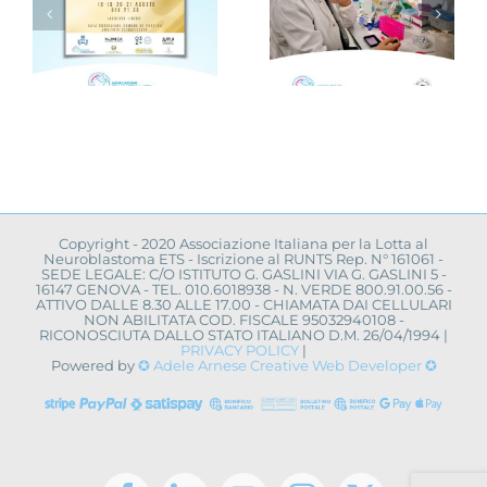
in campo
ricerca
r
anche
scientifica:
l’Università
convegno a
La Sapienza
Napoli
toma
di Roma
Copyright - 2020 Associazione Italiana per la Lotta al
Neuroblastoma ETS - Iscrizione al RUNTS Rep. N° 161061 -
SEDE LEGALE: C/O ISTITUTO G. GASLINI VIA G. GASLINI 5 -
16147 GENOVA - TEL. 010.6018938 - N. VERDE 800.91.00.56 -
ATTIVO DALLE 8.30 ALLE 17.00 - CHIAMATA DAI CELLULARI
NON ABILITATA COD. FISCALE 95032940108 -
RICONOSCIUTA DALLO STATO ITALIANO D.M. 26/04/1994 |
PRIVACY POLICY
|
Powered by
✪ Adele Arnese Creative Web Developer ✪