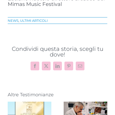
Mimas Music Festival
NEWS
,
ULTIMI ARTICOLI
Condividi questa storia, scegli tu
dove!
Facebook
X
LinkedIn
Pinterest
Email
Altre Testimonianze
Progetto
“VAMOLAA,
Novità dalla