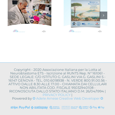
Avellino,
infanzia al
,
Novità dalla
centro con
ricerca
la
scientifica:
campagna
à
convegno a
“Cerco un
a
Napoli
uovo
amico”
Copyright - 2020 Associazione Italiana per la Lotta al
Neuroblastoma ETS - Iscrizione al RUNTS Rep. N° 161061 -
SEDE LEGALE: C/O ISTITUTO G. GASLINI VIA G. GASLINI 5 -
16147 GENOVA - TEL. 010.6018938 - N. VERDE 800.91.00.56 -
ATTIVO DALLE 8.30 ALLE 17.00 - CHIAMATA DAI CELLULARI
NON ABILITATA COD. FISCALE 95032940108 -
RICONOSCIUTA DALLO STATO ITALIANO D.M. 26/04/1994 |
PRIVACY POLICY
|
Powered by
✪ Adele Arnese Creative Web Developer ✪