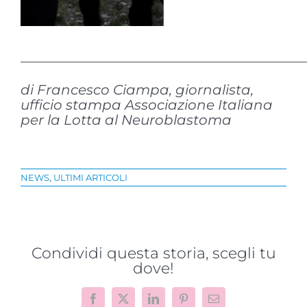
NEWS
,
ULTIMI ARTICOLI
Condividi questa storia, scegli tu
dove!
Facebook
X
LinkedIn
Pinterest
Email
Altre Testimonianze
Progetto
“VAMOLAA,
Novità dalla
in campo
ricerca
r
anche
scientifica: