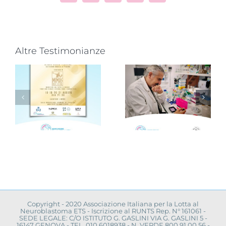
l’Università
convegno a
La Sapienza
Napoli
toma
di Roma
Copyright - 2020 Associazione Italiana per la Lotta al
Neuroblastoma ETS - Iscrizione al RUNTS Rep. N° 161061 -
SEDE LEGALE: C/O ISTITUTO G. GASLINI VIA G. GASLINI 5 -
16147 GENOVA - TEL. 010.6018938 - N. VERDE 800.91.00.56 -
ATTIVO DALLE 8.30 ALLE 17.00 - CHIAMATA DAI CELLULARI
NON ABILITATA COD. FISCALE 95032940108 -
RICONOSCIUTA DALLO STATO ITALIANO D.M. 26/04/1994 |
PRIVACY POLICY
|
Powered by
✪ Adele Arnese Creative Web Developer ✪
Facebook
LinkedIn
YouTube
Instagram
X