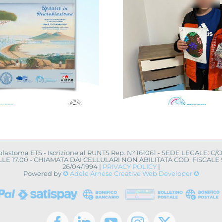
Infanzia a
Avellino, infanzia al
Siracusa: 
centro con la
Locale di Me
campagna “Cerco un
campagna 
uovo amico”
uovo a
oblastoma ETS - Iscrizione al RUNTS Rep. N° 161061 - SEDE LEGALE: C/
0 ALLE 17.00 - CHIAMATA DAI CELLULARI NON ABILITATA COD. FISCA
26/04/1994 |
PRIVACY POLICY
|
Powered by
✪ Adele Arnese Creative Web Developer ✪