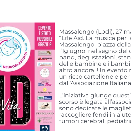
Massalengo (Lodi), 27 m
“Life Aid. La musica per
Massalengo, piazza della 
l’1giugno, nel segno del 
band, degustazioni, stand
delle bambine e i bambin
altro ancora. Un evento 
un ricco cartellone e per
dall’Associazione Italian
L’iniziativa giunge quest
scorso è legata all’assoc
sono dedicate le magliet
raccogliere fondi in aiut
tumori cerebrali pediatric