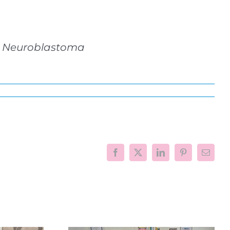
 al Neuroblastoma
Facebook
X
LinkedIn
Pinterest
Email