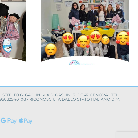
l centro,
Progetto “VAMOLAA,
la Polizia
in campo anche
lilli per la
l’Università La
“Cerco un
Sapienza di Roma
mico”
O ISTITUTO G. GASLINI VIA G. GASLINI 5 - 16147 GENOVA - TEL.
LE 95032940108 - RICONOSCIUTA DALLO STATO ITALIANO D.M.