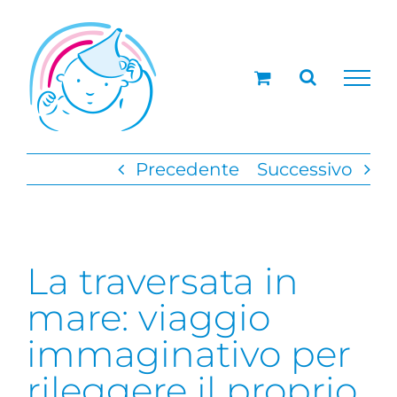
Salta
al
contenuto
Precedente
Successivo
La traversata in
mare: viaggio
immaginativo per
rileggere il proprio