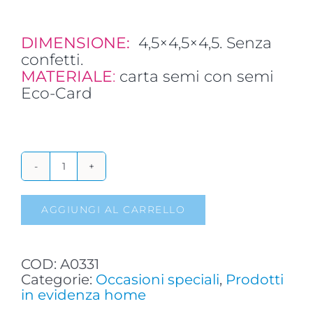
DIMENSIONE:
4,5×4,5×4,5. Senza
confetti.
MATERIALE
:
carta semi con semi
Eco-Card
BOMBONIERA
SOLIDALE
IN
AGGIUNGI AL CARRELLO
CARTA
SEMI
quantità
COD:
A0331
Categorie:
Occasioni speciali
,
Prodotti
in evidenza home