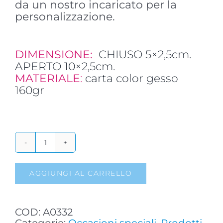
da un nostro incaricato per la
personalizzazione.
DIMENSIONE:
CHIUSO 5×2,5cm.
APERTO 10×2,5cm.
MATERIALE
:
carta color gesso
160gr
CONFEZIONE
DA
20
AGGIUNGI AL CARRELLO
BIGLIETTI
SOLIDALI
PERSONALIZZABILI
COD:
A0332
PER
Categorie:
Occasioni speciali
,
Prodotti