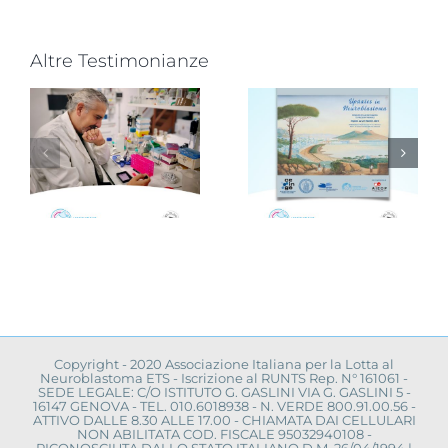
Altre Testimonianze
Avellino,
infanzia al
,
Novità dalla
centro con
ricerca
la
scientifica:
campagna
à
convegno a
“Cerco un
a
Napoli
uovo
amico”
Copyright - 2020 Associazione Italiana per la Lotta al
Neuroblastoma ETS - Iscrizione al RUNTS Rep. N° 161061 -
SEDE LEGALE: C/O ISTITUTO G. GASLINI VIA G. GASLINI 5 -
16147 GENOVA - TEL. 010.6018938 - N. VERDE 800.91.00.56 -
ATTIVO DALLE 8.30 ALLE 17.00 - CHIAMATA DAI CELLULARI
NON ABILITATA COD. FISCALE 95032940108 -