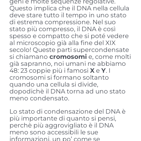
geni e molte sequenze regolative.
Questo implica che il DNA nella cellula
deve stare tutto il tempo in uno stato
di estrema compressione. Nel suo
stato più compresso, il DNA è così
spesso e compatto che si poté vedere
al microscopio già alla fine del XIX
secolo! Queste parti supercondensate
si chiamano
cromosomi
e, come molti
già sapranno, noi umani ne abbiamo
48: 23 coppie più i famosi
X
e
Y
. I
cromosomi si formano soltanto
quando una cellula si divide,
dopodichè il DNA torna ad uno stato
meno condensato.
Lo stato di condensazione del DNA è
più importante di quanto si pensi,
perchè più aggrovigliato è il DNA
meno sono accessibili le sue
informazioni, un po’ come se