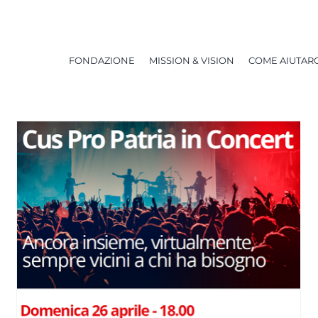
FONDAZIONE
MISSION & VISION
COME AIUTARC
La solidarietà entra nelle
aziende: l’esempio di AM
Instruments
NEWS