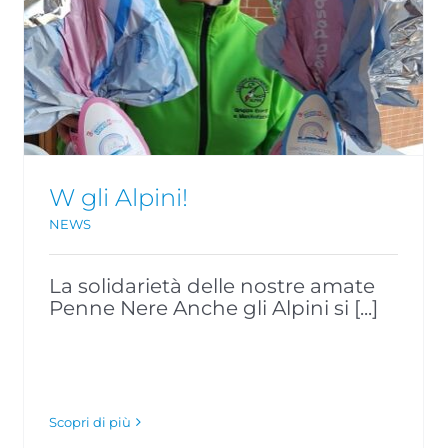
In campo anche i volontari più
giovani per aiutare i bambini!
NEWS
W gli Alpini!
NEWS
La solidarietà delle nostre amate
Penne Nere Anche gli Alpini si [...]
Scopri di più