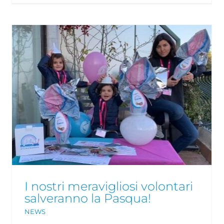
Neuroblastoma ad Alto
Rischio, la guarigione è
possibile?
NEWS
I nostri meravigliosi volontari
salveranno la Pasqua!
NEWS