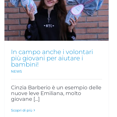
In campo anche i volontari
più giovani per aiutare i
bambini!
NEWS
Cinzia Barberio è un esempio delle
nuove leve Emiliana, molto
giovane [...]
Scopri di più