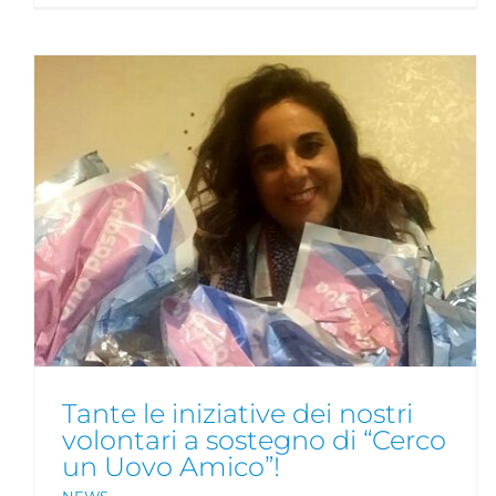
I nostri meravigliosi volontari
salveranno la Pasqua!
NEWS
Tante le iniziative dei nostri
volontari a sostegno di “Cerco
un Uovo Amico”!
NEWS