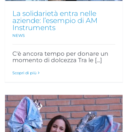
La solidarietà entra nelle
aziende: l’esempio di AM
Instruments
NEWS
C'è ancora tempo per donare un
momento di dolcezza Tra le [...]
Scopri di più