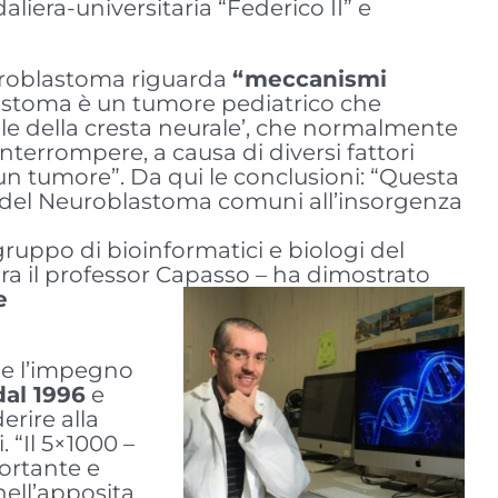
era-universitaria “Federico II” e
euroblastoma riguarda
“meccanismi
lastoma è un tumore pediatrico che
llule della cresta neurale’, che normalmente
nterrompere, a causa di diversi fattori
e un tumore”. Da qui le conclusioni: “Questa
po del Neuroblastoma comuni all’insorgenza
ruppo di bioinformatici e biologi del
ra il professor Capasso – ha dimostrato
e
 e l’impegno
dal 1996
e
erire alla
 “Il 5×1000 –
ortante e
nell’apposita