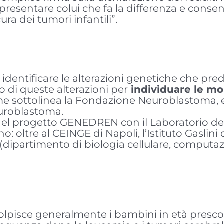
resentare colui che fa la differenza e consen
ura dei tumori infantili”.
a identificare le alterazioni genetiche che p
io di queste alterazioni per
individuare le mol
me sottolinea la Fondazione Neuroblastoma, en
Neuroblastoma.
 del progetto GENEDREN con il Laboratorio del
cono: oltre al CEINGE di Napoli, l’Istituto Gasli
dipartimento di biologia cellulare, computazi
olpisce generalmente i bambini in età prescola