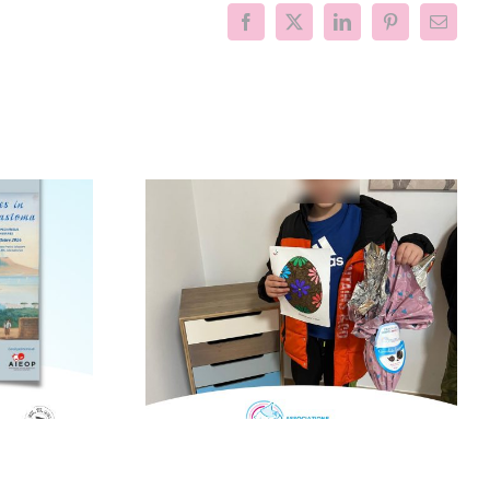
Facebook
X
LinkedIn
Pinterest
Email
nfanzia al
Il Mimas Music
con la
Festival per la ricerca
“Cerco un
sul neuroblastoma
mico”