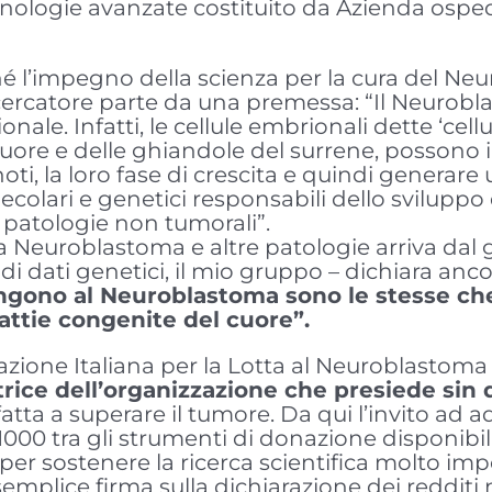
logie avanzate costituito da Azienda ospedali
hé l’impegno della scienza per la cura del N
icercatore parte da una premessa: “Il Neurob
nale. Infatti, le cellule embrionali dette ‘ce
uore e delle ghiandole del surrene, possono i
oti, la loro fase di crescita e quindi generar
ecolari e genetici responsabili dello svilup
e patologie non tumorali”.
a Neuroblastoma e altre patologie arriva dal g
dati genetici, il mio gruppo – dichiara anco
gono al Neuroblastoma sono le stesse ch
ttie congenite del cuore”.
azione Italiana per la Lotta al Neuroblastoma
trice dell’organizzazione che presiede sin 
ta a superare il tumore. Da qui l’invito ad ad
1000 tra gli strumenti di donazione disponibili.
er sostenere la ricerca scientifica molto imp
mplice firma sulla dichiarazione dei redditi 