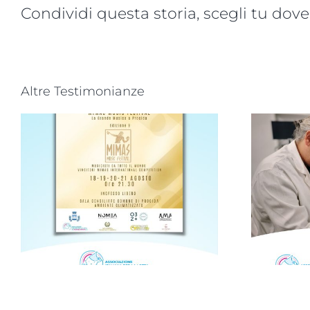
Condividi questa storia, scegli tu dove
Altre Testimonianze
Progetto “VAMOLAA,
in campo anche
a
l’Università La
Sapienza di Roma