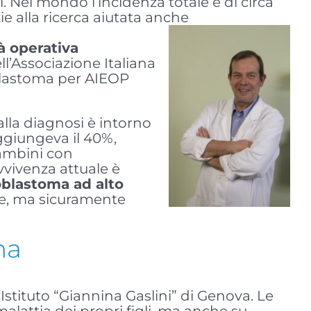
. Nel mondo l’incidenza totale è di circa
zie alla ricerca aiutata anche
à operativa
ll’Associazione Italiana
oblastoma per AIEOP
lla diagnosi è intorno
aggiungeva il 40%,
bambini con
vivenza attuale è
blastoma ad alto
nte, ma sicuramente
ma
’Istituto “Giannina Gaslini” di Genova. Le