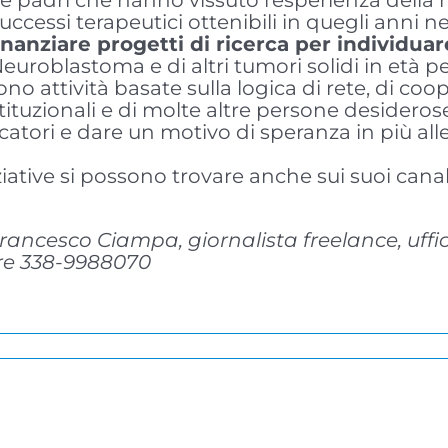
 e padri che hanno vissuto l’esperienza della 
successi terapeutici ottenibili in quegli anni
inanziare progetti di ricerca per individua
euroblastoma e di altri tumori solidi in età ped
 attività basate sulla logica di rete, di coop
istituzionali e di molte altre persone desideros
ricercatori e dare un motivo di speranza in più 
ziative si possono trovare anche sui suoi canal
rancesco Ciampa, giornalista freelance, uffi
are 338-9988070