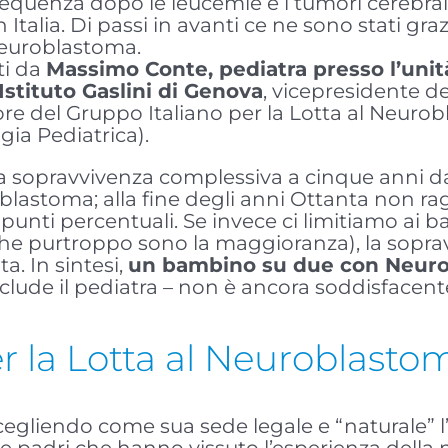
requenza dopo le leucemie e i tumori cerebrali
n Italia. Di passi in avanti ce ne sono stati gra
 Neuroblastoma.
ati da
Massimo Conte, pediatra presso l’unit
Istituto Gaslini di Genova
, vicepresidente de
ore del Gruppo Italiano per la Lotta al Neur
ia Pediatrica).
la sopravvivenza complessiva a cinque anni da
oblastoma; alla fine degli anni Ottanta non r
unti percentuali. Se invece ci limitiamo ai 
he purtroppo sono la maggioranza), la soprav
a. In sintesi,
un bambino su due con Neuro
conclude il pediatra – non è ancora soddisface
er la Lotta al Neuroblasto
scegliendo come sua sede legale e “naturale” l