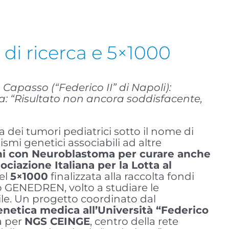
di ricerca e 5×1000
 Capasso (“Federico II” di Napoli):
ta: “Risultato non ancora soddisfacente,
ra dei tumori pediatrici sotto il nome di
i genetici associabili ad altre
ini con Neuroblastoma per curare anche
ociazione Italiana per la Lotta al
el
5×1000
finalizzata alla raccolta fondi
to GENEDREN, volto a studiare le
ile. Un progetto coordinato dal
enetica medica all’Università “Federico
a per
NGS CEINGE
, centro della rete