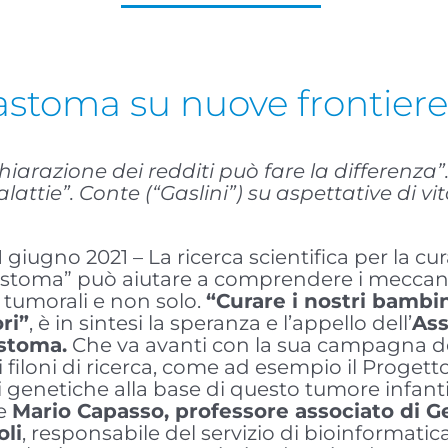
stoma su nuove frontiere 
iarazione dei redditi può fare la differenza”.
ttie”. Conte (“Gaslini”) su aspettative di vi
 giugno 2021 – La ricerca scientifica per la cu
stoma” può aiutare a comprendere i meccanism
 tumorali e non solo.
“Curare i nostri bamb
ri”
, è in sintesi la speranza e l’appello dell’
Ass
stoma.
Che va avanti con la sua campagna d
i filoni di ricerca, come ad esempio il Proget
i genetiche alla base di questo tumore infant
re
Mario Capasso, professore associato di G
oli
, responsabile del servizio di bioinformatic