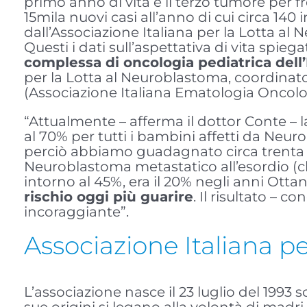
primo anno di vita e il terzo tumore per f
15mila nuovi casi all’anno di cui circa 140 i
dall’Associazione Italiana per la Lotta al
Questi i dati sull’aspettativa di vita spieg
complessa di oncologia pediatrica dell’
per la Lotta al Neuroblastoma, coordinat
(Associazione Italiana Ematologia Oncolog
“Attualmente – afferma il dottor Conte – 
al 70% per tutti i bambini affetti da Neur
perciò abbiamo guadagnato circa trenta p
Neuroblastoma metastatico all’esordio (c
intorno al 45%, era il 20% negli anni Ottant
rischio oggi più guarire
. Il risultato – 
incoraggiante”.
Associazione Italiana p
L’associazione nasce il 23 luglio del 1993 