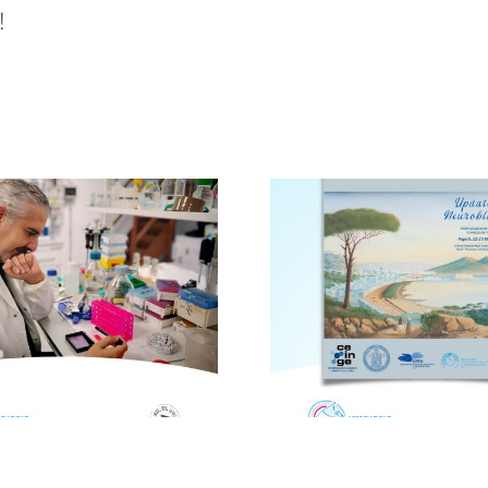
!
Avellino, i
Novità dalla ricerca
centro 
scientifica: convegno
campagna 
a Napoli
uovo a