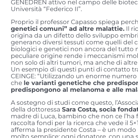
GENEDREN attivo nel campo delle biotecno
Università “Federico II”.
Proprio il professor Capasso spiega perc
genetici comuni” ad altre malattie.
Il r
origina da un difetto dello sviluppo embrio
generano diversi tessuti come quelli del c
biologici e genetici non ancora del tutto n
peculiare origine rende i meccanismi mol
non solo di altri tumori, ma anche di altr
Un esempio di questi punti di contatto tr
CEINGE: “Utilizzando un enorme numero di 
che
le varianti genetiche che
predispon
predispongono al melanoma e alle mala
A sostegno di studi come questo, l’Associ
della dottoressa
Sara Costa, socia fonda
madre di Luca, bambino che non ce l’ha fat
raccolta fondi per la ricerca che vede il 5×
afferma la presidente Costa – è un modo p
molto semplice: ogni donatore, con una se