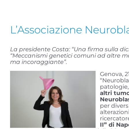
L’Associazione Neurobla
La presidente Costa: “Una firma sulla dich
“Meccanismi genetici comuni ad altre mala
ma incoraggiante”.
Genova, 21
“Neurobla
patologie,
altri tumo
Neurobla
per divers
alterazion
ricercato
II” di Nap