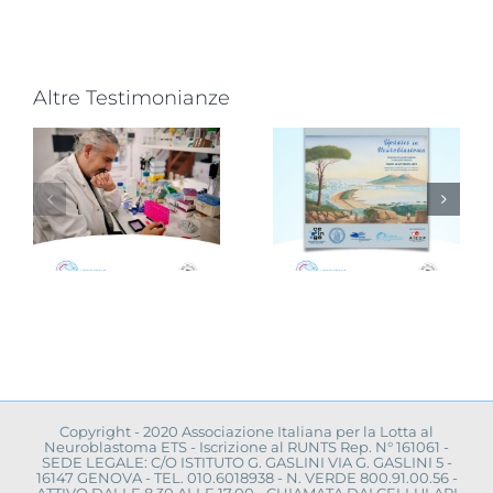
Altre Testimonianze
Avellino,
infanzia al
,
Novità dalla
centro con
ricerca
la
scientifica:
campagna
à
convegno a
“Cerco un
a
Napoli
uovo
amico”
Copyright - 2020 Associazione Italiana per la Lotta al
Neuroblastoma ETS - Iscrizione al RUNTS Rep. N° 161061 -
SEDE LEGALE: C/O ISTITUTO G. GASLINI VIA G. GASLINI 5 -
16147 GENOVA - TEL. 010.6018938 - N. VERDE 800.91.00.56 -