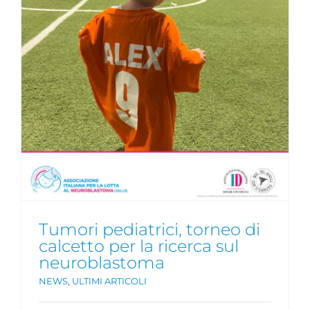
Tumori pediatrici, torneo di
calcetto per la ricerca sul
neuroblastoma
NEWS
,
ULTIMI ARTICOLI