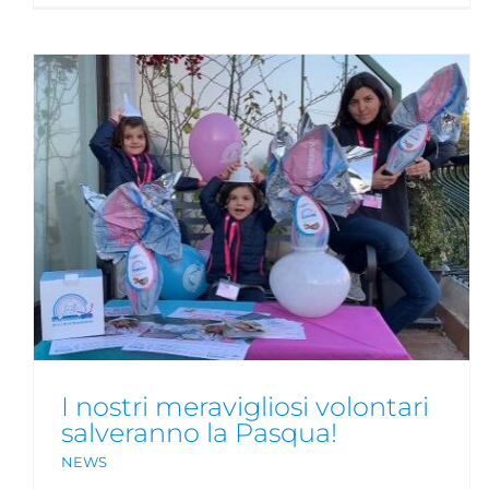
Si avvicina la Pasqua: oggi più
che mai c’è bisogno di un
Uovo Amico!
NEWS
I nostri meravigliosi volontari
salveranno la Pasqua!
NEWS