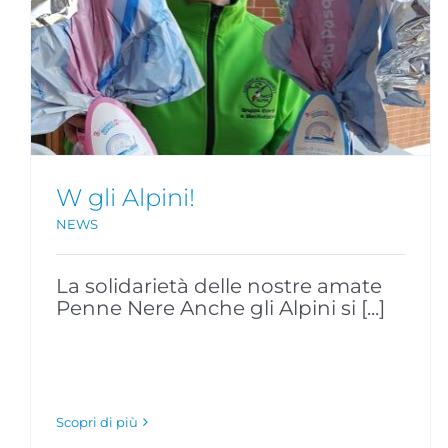
In campo anche i volontari più
giovani per aiutare i bambini!
NEWS
W gli Alpini!
NEWS
La solidarietà delle nostre amate
Penne Nere Anche gli Alpini si [...]
Scopri di più