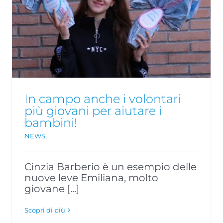
Tante le iniziative dei nostri
volontari a sostegno di “Cerco
un Uovo Amico”!
NEWS
In campo anche i volontari
più giovani per aiutare i
bambini!
NEWS
Cinzia Barberio è un esempio delle
nuove leve Emiliana, molto
giovane [...]
Scopri di più