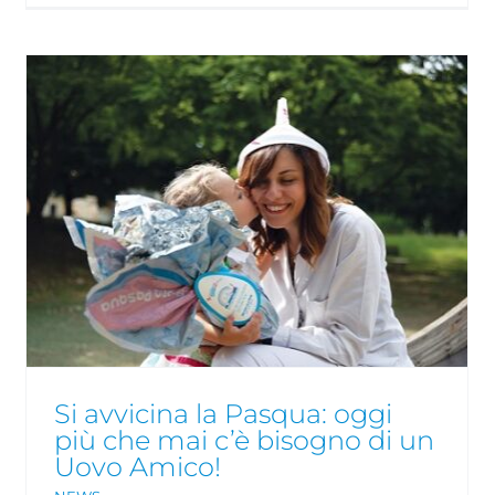
Si avvicina la Pasqua: oggi
più che mai c’è bisogno di un
Uovo Amico!