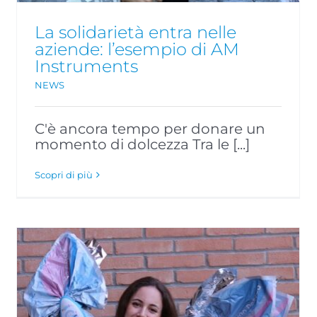
La solidarietà entra nelle
aziende: l’esempio di AM
Instruments
NEWS
C'è ancora tempo per donare un
momento di dolcezza Tra le [...]
Scopri di più