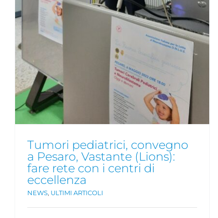
Tumori pediatrici, convegno
a Pesaro, Vastante (Lions):
fare rete con i centri di
eccellenza
NEWS
,
ULTIMI ARTICOLI