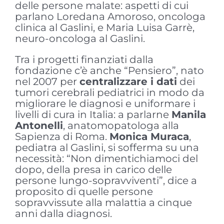
delle persone malate: aspetti di cui
parlano Loredana Amoroso, oncologa
clinica al Gaslini, e Maria Luisa Garrè,
neuro-oncologa al Gaslini.
Tra i progetti finanziati dalla
fondazione c’è anche “Pensiero”, nato
nel 2007 per
centralizzare i dati
dei
tumori cerebrali pediatrici in modo da
migliorare le diagnosi e uniformare i
livelli di cura in Italia: a parlarne
Manila
Antonelli
, anatomopatologa alla
Sapienza di Roma.
Monica Muraca
,
pediatra al Gaslini, si sofferma su una
necessità: “Non dimentichiamoci del
dopo, della presa in carico delle
persone lungo-sopravviventi”, dice a
proposito di quelle persone
sopravvissute alla malattia a cinque
anni dalla diagnosi.