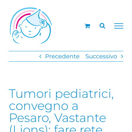
Salta
al
contenuto
Precedente
Successivo
Tumori pediatrici,
convegno a
Pesaro, Vastante
(Lions): fare rete