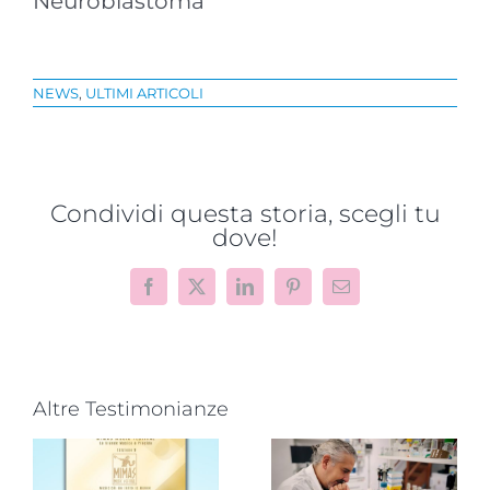
Neuroblastoma
NEWS
,
ULTIMI ARTICOLI
Condividi questa storia, scegli tu
dove!
Facebook
X
LinkedIn
Pinterest
Email
Altre Testimonianze
Progetto