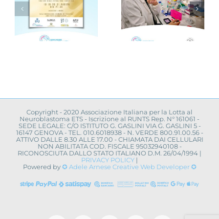
“VAMOLAA,
Novità dalla
in campo
ricerca
r
anche
scientifica:
l’Università
convegno a
La Sapienza
Napoli
toma
di Roma
Copyright - 2020 Associazione Italiana per la Lotta al
Neuroblastoma ETS - Iscrizione al RUNTS Rep. N° 161061 -
SEDE LEGALE: C/O ISTITUTO G. GASLINI VIA G. GASLINI 5 -
16147 GENOVA - TEL. 010.6018938 - N. VERDE 800.91.00.56 -
ATTIVO DALLE 8.30 ALLE 17.00 - CHIAMATA DAI CELLULARI
NON ABILITATA COD. FISCALE 95032940108 -
RICONOSCIUTA DALLO STATO ITALIANO D.M. 26/04/1994 |
PRIVACY POLICY
|
Powered by
✪ Adele Arnese Creative Web Developer ✪