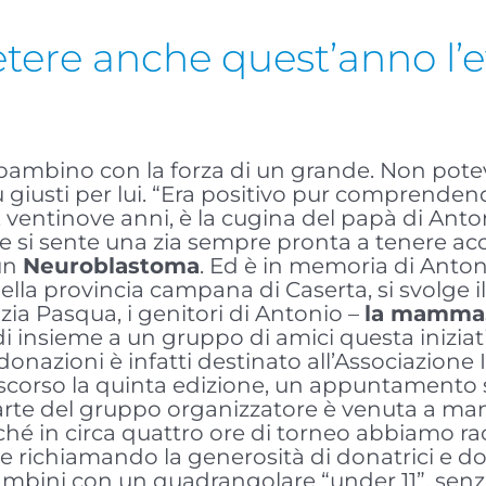
tere anche quest’anno l’e
bambino con la forza di un grande. Non potev
ù giusti per lui. “Era positivo pur comprenden
, ventinove anni, è la cugina del papà di Ant
e si sente una zia sempre pronta a tenere
acc
 un
Neuroblastoma
. Ed è in memoria di Anto
lla provincia campana di Caserta, si svolge i
zia Pasqua, i genitori di Antonio –
la mamma, 
 insieme a un gruppo di amici questa iniziativ
e donazioni è infatti destinato all’Associazione
 scorso la quinta edizione, un appuntamento s
rte del gruppo organizzatore è venuta a mancar
ché in circa quattro ore di torneo abbiamo rac
 richiamando la generosità di donatrici e do
bini con un quadrangolare “under 11”, senza 