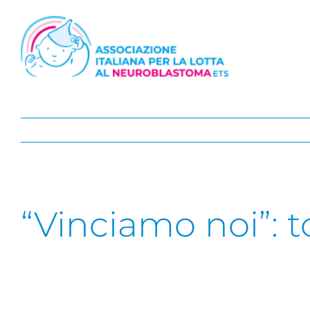
Salta
al
contenuto
“Vinciamo noi”: t