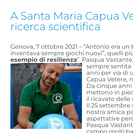
A Santa Maria Capua Ve
ricerca scientifica
Genova, 7 ottobre 2021 – “Antonio era un 
inventava sempre giochi nuovi”, quelli pi
esempio di resilienza
”. Pasqua Vastante
sempre sentita 
anni per via di
Capua Vetere, ne
Da cinque anni 
mettono in piedi
il ricavato dell
Il 25 settembre
nostra amica pa
aspettative per
Pasqua Vastante
campo molti bam