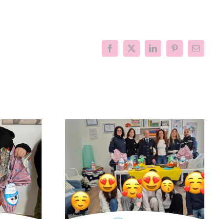
Facebook
X
LinkedIn
Pinterest
Email
l centro,
Progetto “VAMOLAA,
la Polizia
in campo anche
lilli per la
l’Università La
“Cerco un
Sapienza di Roma
mico”