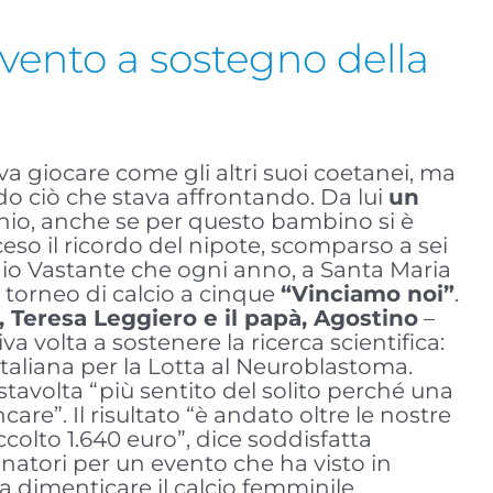
vento a sostegno della
a giocare come gli altri suoi coetanei, ma
do ciò che stava affrontando. Da lui
un
onio, anche se per questo bambino si è
eso il ricordo del nipote, scomparso a sei
nio Vastante che ogni anno, a Santa Maria
l torneo di calcio a cinque
“Vinciamo noi”
.
Teresa Leggiero e il papà, Agostino
–
a volta a sostenere la ricerca scientifica:
 Italiana per la Lotta al Neuroblastoma.
tavolta “più sentito del solito perché una
e”. Il risultato “è andato oltre le nostre
colto 1.640 euro”, dice soddisfatta
natori per un evento che ha visto in
dimenticare il calcio femminile.