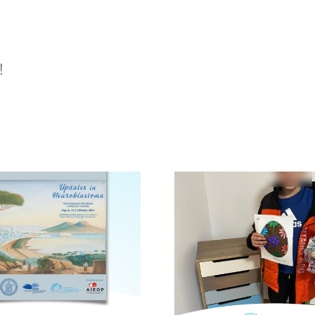
!
Infanzia a
Avellino, infanzia al
Siracusa: 
centro con la
Locale di Me
campagna “Cerco un
campagna 
uovo amico”
uovo a