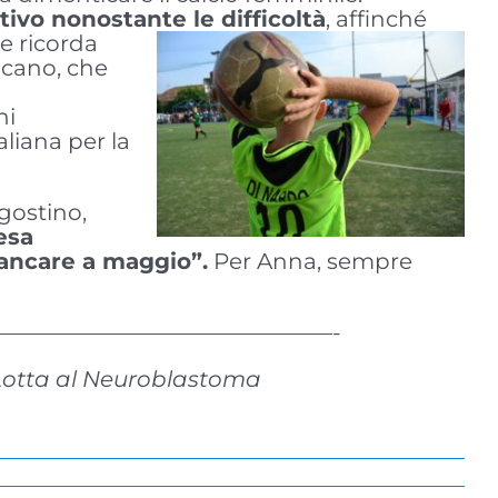
tivo nonostante le difficoltà
, affinché
e ricorda
ocano, che
.
ni
aliana per la
gostino,
esa
mancare a maggio”.
Per Anna, sempre
———————————————-
 Lotta al Neuroblastoma