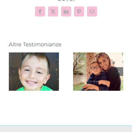
Facebook
X
LinkedIn
Pinterest
Email
Altre Testimonianze
Nicole
Maurizio
Donazzan
Ferraro